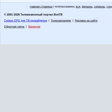
главная страница
| телепрограмма:
вся
,
фильмы
,
сериалы
,
спо
© 2001-2026 Телевизионный портал ВсёТВ
Сервис EPG для ТВ-провайдеров
|
Телекомпаниям
|
Реклама на сайте
Обратная связь
|
Вакансии