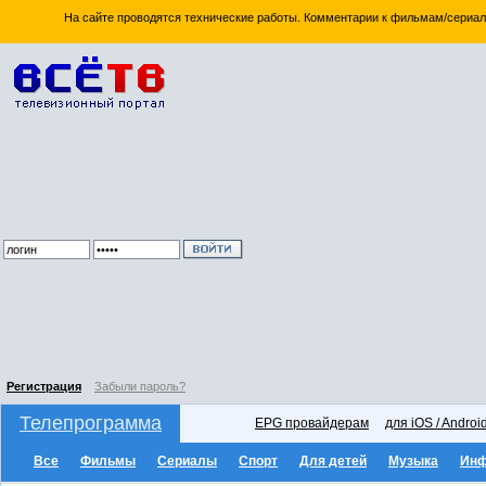
На сайте проводятся технические работы. Комментарии к фильмам/сериал
Регистрация
Забыли пароль?
Телепрограмма
EPG провайдерам
для iOS / Androi
Все
Фильмы
Сериалы
Спорт
Для детей
Музыка
Ин