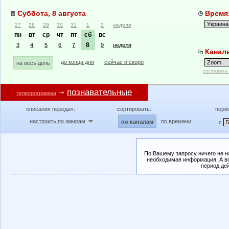
Суббота, 8 августа
Время:
27
28
29
30
31
1
2
неделя
пн
вт
ср
чт
пт
сб
вс
8
3
4
5
6
7
9
неделя
Канал
до конца дня
сейчас и скоро
на весь день
составить
познавательные
телепрограмма
описания передач:
сортировать:
пери
настроить по жанрам
по времени
по каналам
с
По Вашему запросу ничего не н
необходимая информация. А во
период де