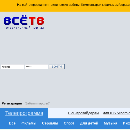
На сайте проводятся технические работы. Комментарии к фильмам/сериал
Регистрация
Забыли пароль?
Телепрограмма
EPG провайдерам
для iOS / Androi
Все
Фильмы
Сериалы
Спорт
Для детей
Музыка
Ин