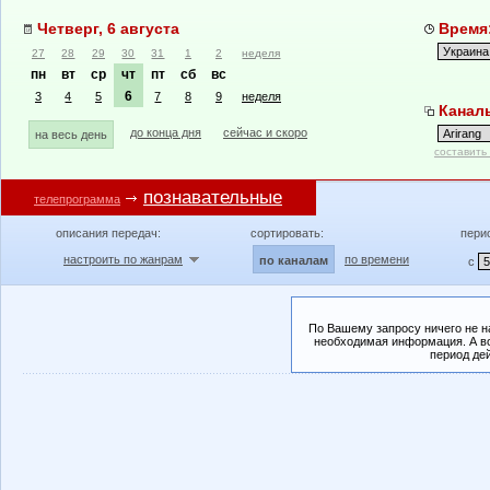
Четверг, 6 августа
Время:
27
28
29
30
31
1
2
неделя
пн
вт
ср
чт
пт
сб
вс
6
3
4
5
7
8
9
неделя
Каналы
до конца дня
сейчас и скоро
на весь день
составить
познавательные
телепрограмма
описания передач:
сортировать:
пери
настроить по жанрам
по времени
по каналам
с
По Вашему запросу ничего не н
необходимая информация. А во
период де