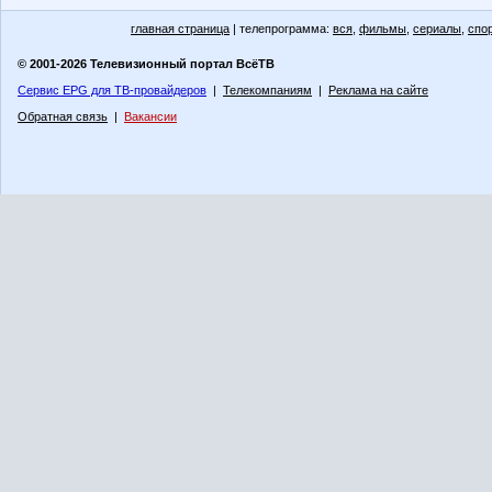
главная страница
| телепрограмма:
вся
,
фильмы
,
сериалы
,
спо
© 2001-2026 Телевизионный портал ВсёТВ
Сервис EPG для ТВ-провайдеров
|
Телекомпаниям
|
Реклама на сайте
Обратная связь
|
Вакансии