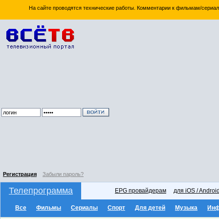
На сайте проводятся технические работы. Комментарии к фильмам/сериал
Регистрация
Забыли пароль?
Телепрограмма
EPG провайдерам
для iOS / Androi
Все
Фильмы
Сериалы
Спорт
Для детей
Музыка
Ин