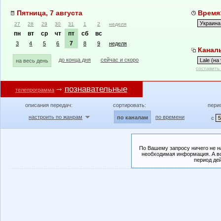
Пятница, 7 августа
Время:
27
28
29
30
31
1
2
неделя
пн
вт
ср
чт
пт
сб
вс
7
3
4
5
6
8
9
неделя
Каналы:
до конца дня
сейчас и скоро
на весь день
составить
познавательные
телепрограмма
описания передач:
сортировать:
пери
настроить по жанрам
по времени
по каналам
с
По Вашему запросу ничего не н
необходимая информация. А во
период де