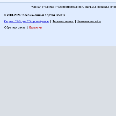
главная страница
| телепрограмма:
вся
,
фильмы
,
сериалы
,
спо
© 2001-2026 Телевизионный портал ВсёТВ
Сервис EPG для ТВ-провайдеров
|
Телекомпаниям
|
Реклама на сайте
Обратная связь
|
Вакансии