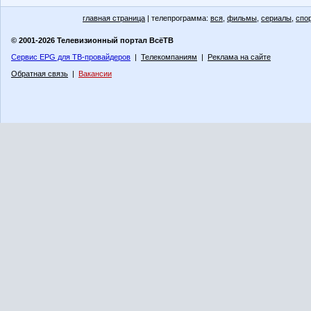
главная страница
| телепрограмма:
вся
,
фильмы
,
сериалы
,
спо
© 2001-2026 Телевизионный портал ВсёТВ
Сервис EPG для ТВ-провайдеров
|
Телекомпаниям
|
Реклама на сайте
Обратная связь
|
Вакансии