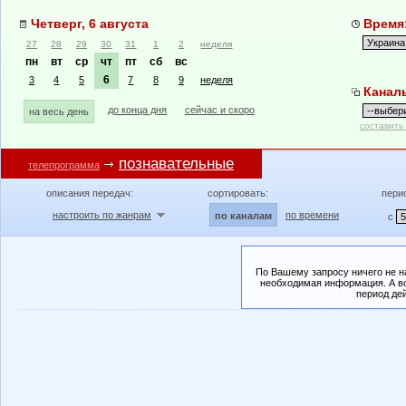
Четверг, 6 августа
Время:
27
28
29
30
31
1
2
неделя
пн
вт
ср
чт
пт
сб
вс
6
3
4
5
7
8
9
неделя
Канал
до конца дня
сейчас и скоро
на весь день
составить
познавательные
телепрограмма
описания передач:
сортировать:
пери
настроить по жанрам
по времени
по каналам
с
По Вашему запросу ничего не н
необходимая информация. А во
период де