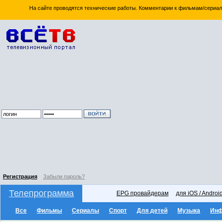
На сайте проводятся технические работы. Комментарии к фильмам/сериал
Регистрация
Забыли пароль?
Телепрограмма
EPG провайдерам
для iOS / Androi
Все
Фильмы
Сериалы
Спорт
Для детей
Музыка
Ин