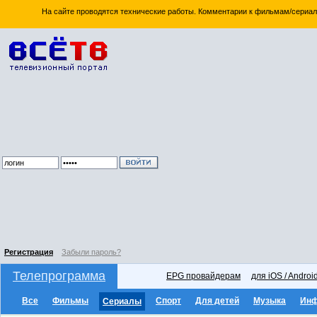
На сайте проводятся технические работы. Комментарии к фильмам/сериал
Регистрация
Забыли пароль?
Телепрограмма
EPG провайдерам
для iOS / Androi
Все
Фильмы
Спорт
Для детей
Музыка
Ин
Сериалы