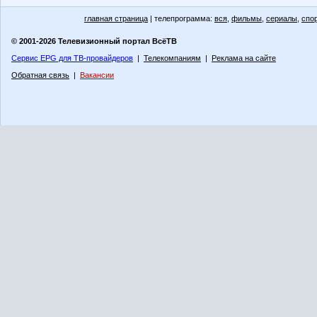
главная страница
| телепрограмма:
вся
,
фильмы
,
сериалы
,
спо
© 2001-2026 Телевизионный портал ВсёТВ
Сервис EPG для ТВ-провайдеров
|
Телекомпаниям
|
Реклама на сайте
Обратная связь
|
Вакансии