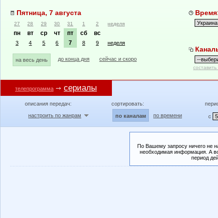
Пятница, 7 августа
Время:
27
28
29
30
31
1
2
неделя
пн
вт
ср
чт
пт
сб
вс
7
3
4
5
6
8
9
неделя
Канал
до конца дня
сейчас и скоро
на весь день
составить
сериалы
телепрограмма
описания передач:
сортировать:
пери
настроить по жанрам
по времени
по каналам
с
По Вашему запросу ничего не н
необходимая информация. А во
период де