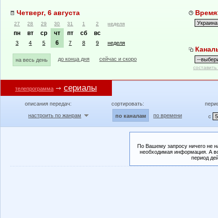
Четверг, 6 августа
Время:
27
28
29
30
31
1
2
неделя
пн
вт
ср
чт
пт
сб
вс
6
3
4
5
7
8
9
неделя
Канал
до конца дня
сейчас и скоро
на весь день
составить
сериалы
телепрограмма
описания передач:
сортировать:
пери
настроить по жанрам
по времени
по каналам
с
По Вашему запросу ничего не н
необходимая информация. А во
период де