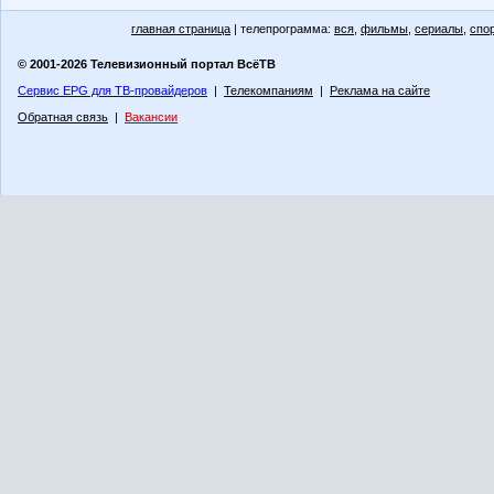
главная страница
| телепрограмма:
вся
,
фильмы
,
сериалы
,
спо
© 2001-2026 Телевизионный портал ВсёТВ
Сервис EPG для ТВ-провайдеров
|
Телекомпаниям
|
Реклама на сайте
Обратная связь
|
Вакансии