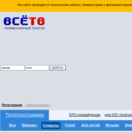
На сайте проводятся технические работы. Комментарии к фильмам/сериал
Регистрация
Забыли пароль?
Телепрограмма
EPG провайдерам
для iOS / Androi
Все
Фильмы
Спорт
Для детей
Музыка
Ин
Сериалы