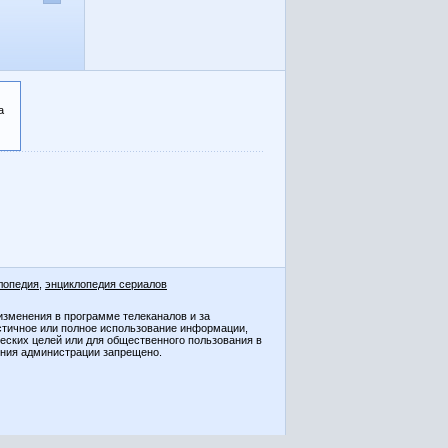
а
лопедия
,
энциклопедия сериалов
изменения в программе телеканалов и за
стичное или полное использование информации,
ческих целей или для общественного пользования в
ения администрации запрещено.