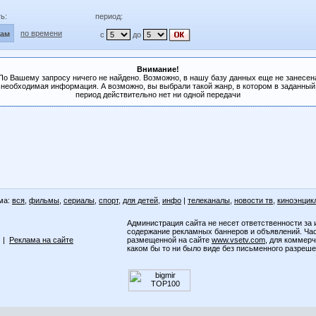
ь:
период:
по времени
лам
с
до
Внимание!
По Вашему запросу ничего не найдено. Возможно, в нашу базу данных еще не занесен
необходимая информация. А возможно, вы выбрали такой жанр, в котором в заданный
период действительно нет ни одной передачи
ма:
вся
,
фильмы
,
сериалы
,
спорт
,
для детей
,
инфо
|
телеканалы
,
новости тв
,
киноэнцик
Администрация сайта не несет ответственности за 
содержание рекламных баннеров и объявлений. Ча
|
Реклама на сайте
размещенной на сайте
www.vsetv.com
, для коммер
каком бы то ни было виде без письменного разреш