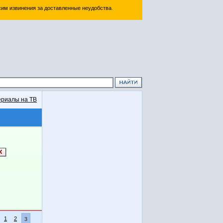
им извинения за доставленные неудобства.
риалы на ТВ
1
2
3