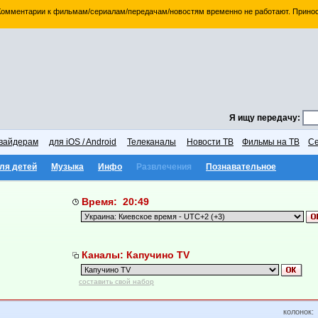
 Комментарии к фильмам/сериалам/передачам/новостям временно не работают. Принос
Я ищу передачу:
вайдерам
для iOS / Android
Телеканалы
Новости ТВ
Фильмы на ТВ
Се
ля детей
Музыка
Инфо
Развлечения
Познавательное
Время: 20:49
Каналы: Капучино TV
составить свой набор
колонок: