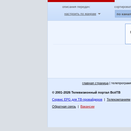
описания передач:
сортироват
настроить по жанрам
по кана
главная страница
| телепрограм
© 2001-2026 Телевизионный портал ВсёТВ
Сервис EPG для ТВ-провайдеров
|
Телекомпаниям
Обратная связь
|
Вакансии