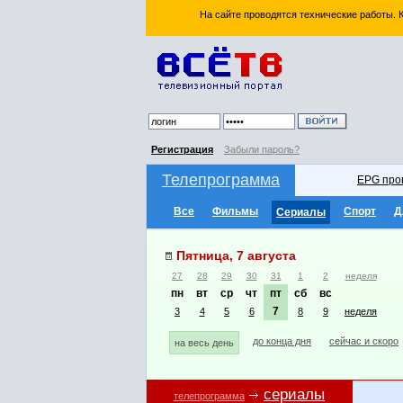
На сайте проводятся технические работы.
Регистрация
Забыли пароль?
Телепрограмма
EPG про
Все
Фильмы
Спорт
Д
Сериалы
Пятница, 7 августа
27
28
29
30
31
1
2
неделя
пн
вт
ср
чт
пт
сб
вс
7
3
4
5
6
8
9
неделя
до конца дня
сейчас и скоро
на весь день
сериалы
телепрограмма