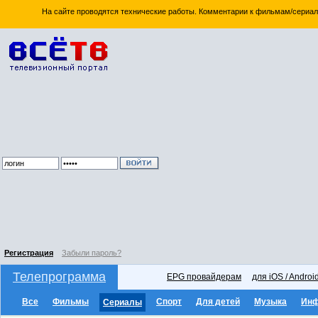
На сайте проводятся технические работы. Комментарии к фильмам/сериал
Регистрация
Забыли пароль?
Телепрограмма
EPG провайдерам
для iOS / Androi
Все
Фильмы
Спорт
Для детей
Музыка
Ин
Сериалы