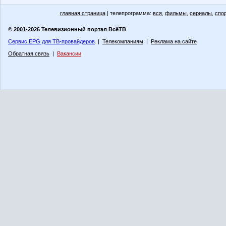
главная страница
| телепрограмма:
вся
,
фильмы
,
сериалы
,
спо
© 2001-2026 Телевизионный портал ВсёТВ
Сервис EPG для ТВ-провайдеров
|
Телекомпаниям
|
Реклама на сайте
Обратная связь
|
Вакансии