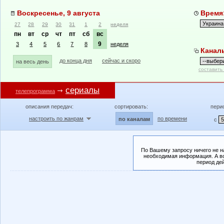
Воскресенье, 9 августа
Время:
27
28
29
30
31
1
2
неделя
пн
вт
ср
чт
пт
сб
вс
9
3
4
5
6
7
8
неделя
Канал
до конца дня
сейчас и скоро
на весь день
составить
сериалы
телепрограмма
описания передач:
сортировать:
пери
настроить по жанрам
по времени
по каналам
с
По Вашему запросу ничего не н
необходимая информация. А во
период де