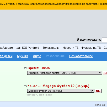
 Комментарии к фильмам/сериалам/передачам/новостям временно не работают. Принос
Я ищу передачу:
вайдерам
для iOS / Android
Телеканалы
Новости ТВ
Фильмы на ТВ
Се
ля детей
Музыка
Инфо
Развлечения
Познавательное
Время: 10:36
Каналы: Megogo Футбол 10 (на укр.)
составить свой набор
колонок: