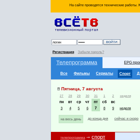
На сайте проводятся технические работы.
Регистрация
Забыли пароль?
Телепрограмма
EPG про
Все
Фильмы
Сериалы
Д
Спорт
Пятница, 7 августа
27
28
29
30
31
1
2
неделя
пн
вт
ср
чт
пт
сб
вс
7
3
4
5
6
8
9
неделя
до конца дня
сейчас и скоро
на весь день
спорт
телепрограмма