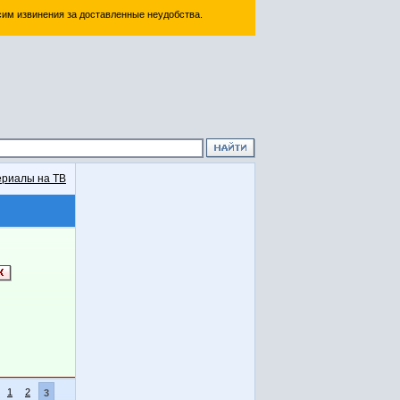
им извинения за доставленные неудобства.
риалы на ТВ
1
2
3