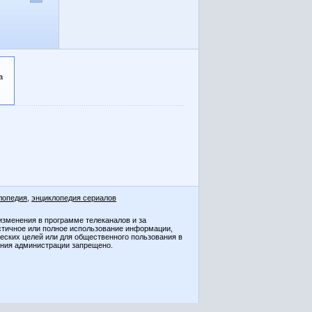
а
лопедия
,
энциклопедия сериалов
изменения в программе телеканалов и за
стичное или полное использование информации,
ческих целей или для общественного пользования в
ения администрации запрещено.