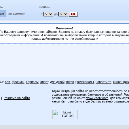
ь:
период:
по времени
лам
с
до
Внимание!
По Вашему запросу ничего не найдено. Возможно, в нашу базу данных еще не занесен
необходимая информация. А возможно, вы выбрали такой жанр, в котором в заданный
период действительно нет ни одной передачи
ма:
вся
,
фильмы
,
сериалы
,
спорт
,
для детей
,
инфо
|
телеканалы
,
новости тв
,
киноэнцик
Администрация сайта не несет ответственности за 
содержание рекламных баннеров и объявлений. Ча
|
Реклама на сайте
размещенной на сайте
www.vsetv.com
, для коммер
каком бы то ни было виде без письменного разреш