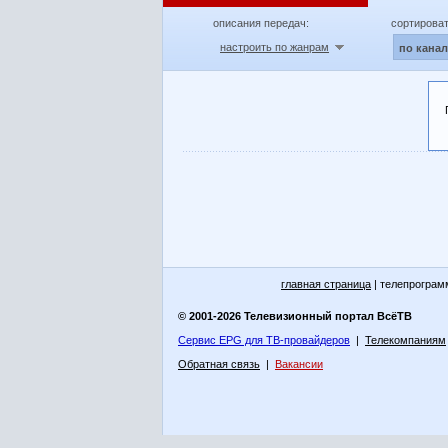
описания передач:
сортироват
настроить по жанрам
по кана
главная страница
| телепрограм
© 2001-2026 Телевизионный портал ВсёТВ
Сервис EPG для ТВ-провайдеров
|
Телекомпаниям
Обратная связь
|
Вакансии