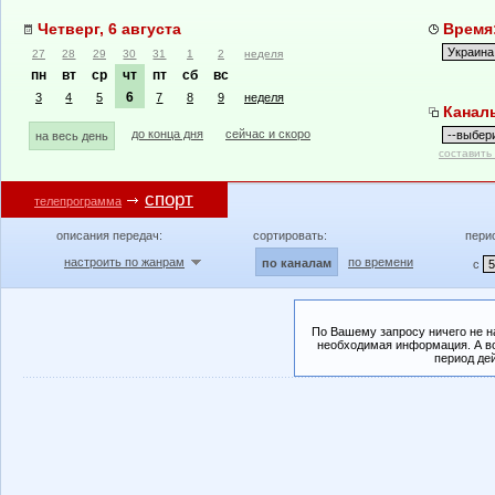
Четверг, 6 августа
Время:
27
28
29
30
31
1
2
неделя
пн
вт
ср
чт
пт
сб
вс
6
3
4
5
7
8
9
неделя
Канал
до конца дня
сейчас и скоро
на весь день
составить
спорт
телепрограмма
описания передач:
сортировать:
пери
настроить по жанрам
по времени
по каналам
с
По Вашему запросу ничего не н
необходимая информация. А во
период де