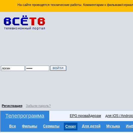
На сайте проводятся технические работы. Комментарии к фильмам/сериал
Регистрация
Забыли пароль?
Телепрограмма
EPG провайдерам
для iOS / Androi
Все
Фильмы
Сериалы
Для детей
Музыка
Ин
Спорт