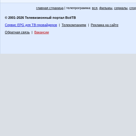
главная страница
| телепрограмма:
вся
,
фильмы
,
сериалы
,
спо
© 2001-2026 Телевизионный портал ВсёТВ
Сервис EPG для ТВ-провайдеров
|
Телекомпаниям
|
Реклама на сайте
Обратная связь
|
Вакансии