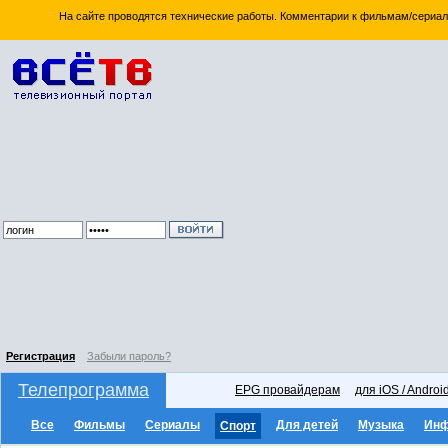
На сайте проводятся технические работы. Комментарии к фильмам/сериал
Регистрация
Забыли пароль?
Телепрограмма
EPG провайдерам
для iOS / Androi
Все
Фильмы
Сериалы
Для детей
Музыка
Ин
Спорт