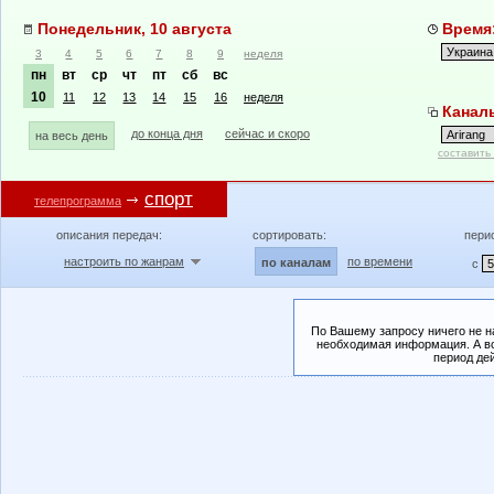
Понедельник, 10 августа
Время:
3
4
5
6
7
8
9
неделя
пн
вт
ср
чт
пт
сб
вс
10
11
12
13
14
15
16
неделя
Каналы
до конца дня
сейчас и скоро
на весь день
составить
спорт
телепрограмма
описания передач:
сортировать:
пери
настроить по жанрам
по времени
по каналам
с
По Вашему запросу ничего не н
необходимая информация. А во
период де