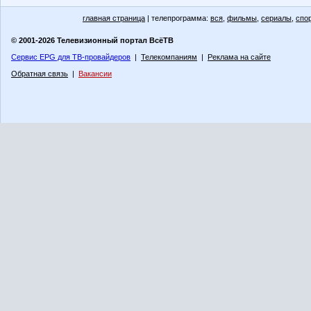
главная страница
| телепрограмма:
вся
,
фильмы
,
сериалы
,
спо
© 2001-2026 Телевизионный портал ВсёТВ
Сервис EPG для ТВ-провайдеров
|
Телекомпаниям
|
Реклама на сайте
Обратная связь
|
Вакансии