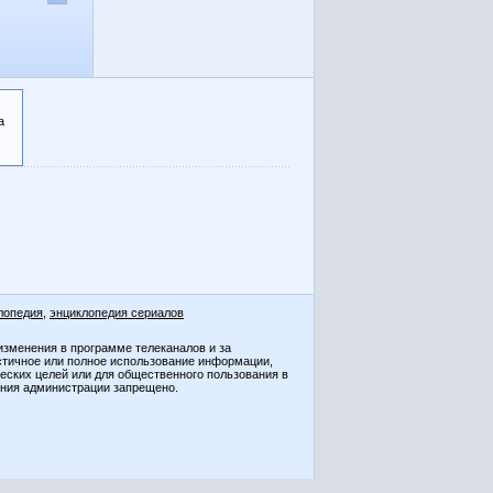
а
лопедия
,
энциклопедия сериалов
изменения в программе телеканалов и за
стичное или полное использование информации,
ческих целей или для общественного пользования в
ения администрации запрещено.