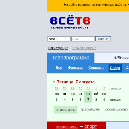
На сайте проводятся технические работы.
Регистрация
Забыли пароль?
Телепрограмма
EPG про
Все
Фильмы
Сериалы
Д
Спорт
Пятница, 7 августа
27
28
29
30
31
1
2
неделя
пн
вт
ср
чт
пт
сб
вс
7
3
4
5
6
8
9
неделя
до конца дня
сейчас и скоро
на весь день
спорт
телепрограмма