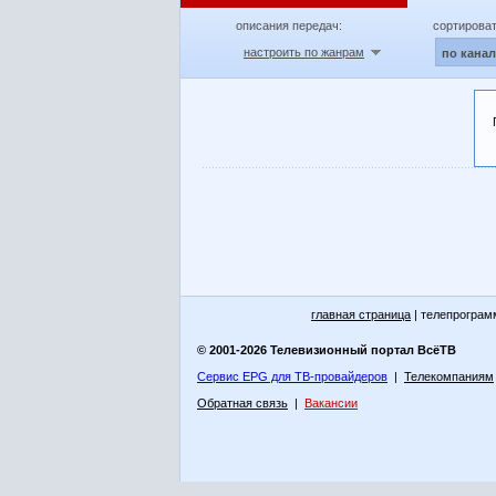
описания передач:
сортироват
настроить по жанрам
по кана
главная страница
| телепрограм
© 2001-2026 Телевизионный портал ВсёТВ
Сервис EPG для ТВ-провайдеров
|
Телекомпаниям
Обратная связь
|
Вакансии