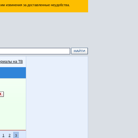
им извинения за доставленные неудобства.
риалы на ТВ
1
2
3