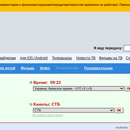
 Комментарии к фильмам/сериалам/передачам/новостям временно не работают. Принос
Я ищу передачу:
вайдерам
для iOS / Android
Телеканалы
Новости ТВ
Фильмы на ТВ
Се
ля детей
Музыка
Инфо
Развлечения
Познавательное
Время: 09:22
Каналы: СТБ
составить свой набор
колонок: