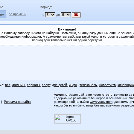
ь:
период:
по времени
лам
с
до
Внимание!
По Вашему запросу ничего не найдено. Возможно, в нашу базу данных еще не занесен
необходимая информация. А возможно, вы выбрали такой жанр, в котором в заданный
период действительно нет ни одной передачи
ма:
вся
,
фильмы
,
сериалы
,
спорт
,
для детей
,
инфо
|
телеканалы
,
новости тв
,
киноэнцик
Администрация сайта не несет ответственности за 
содержание рекламных баннеров и объявлений. Ча
|
Реклама на сайте
размещенной на сайте
www.vsetv.com
, для коммер
каком бы то ни было виде без письменного разреш