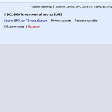
главная страница
| телепрограмма:
вся
,
фильмы
,
сериалы
,
спо
© 2001-2026 Телевизионный портал ВсёТВ
Сервис EPG для ТВ-провайдеров
|
Телекомпаниям
|
Реклама на сайте
Обратная связь
|
Вакансии