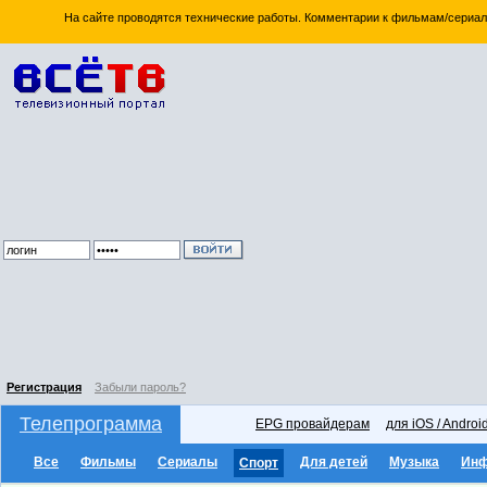
На сайте проводятся технические работы. Комментарии к фильмам/сериал
Регистрация
Забыли пароль?
Телепрограмма
EPG провайдерам
для iOS / Androi
Все
Фильмы
Сериалы
Для детей
Музыка
Ин
Спорт