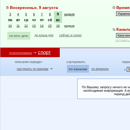
Воскресенье, 9 августа
Время:
9
3
4
5
6
7
8
неделя
пн
вт
ср
чт
пт
сб
вс
10
11
12
13
14
15
16
неделя
Каналы
до конца дня
сейчас и скоро
на весь день
составить
спорт
телепрограмма
описания передач:
сортировать:
пери
настроить по жанрам
по времени
по каналам
с
По Вашему запросу ничего не н
необходимая информация. А во
период де