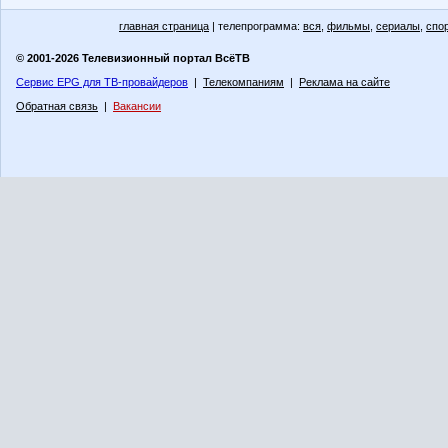
главная страница
| телепрограмма:
вся
,
фильмы
,
сериалы
,
спо
© 2001-2026 Телевизионный портал ВсёТВ
Сервис EPG для ТВ-провайдеров
|
Телекомпаниям
|
Реклама на сайте
Обратная связь
|
Вакансии