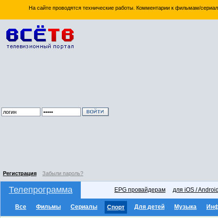
На сайте проводятся технические работы. Комментарии к фильмам/сериал
Регистрация
Забыли пароль?
Телепрограмма
EPG провайдерам
для iOS / Androi
Все
Фильмы
Сериалы
Для детей
Музыка
Ин
Спорт