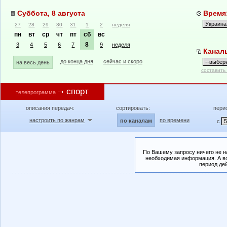
Суббота, 8 августа
Время:
27
28
29
30
31
1
2
неделя
пн
вт
ср
чт
пт
сб
вс
8
3
4
5
6
7
9
неделя
Канал
до конца дня
сейчас и скоро
на весь день
составить
спорт
телепрограмма
описания передач:
сортировать:
пери
настроить по жанрам
по времени
по каналам
с
По Вашему запросу ничего не н
необходимая информация. А во
период де