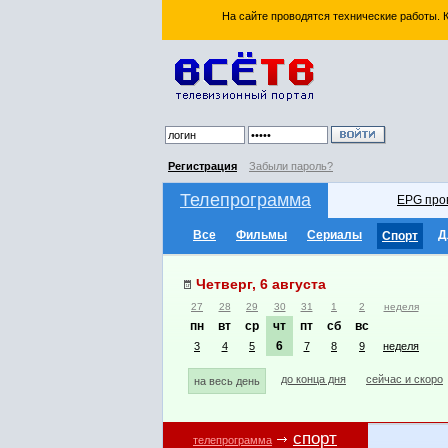
На сайте проводятся технические работы.
Регистрация
Забыли пароль?
Телепрограмма
EPG про
Все
Фильмы
Сериалы
Д
Спорт
Четверг, 6 августа
27
28
29
30
31
1
2
неделя
пн
вт
ср
чт
пт
сб
вс
6
3
4
5
7
8
9
неделя
до конца дня
сейчас и скоро
на весь день
спорт
телепрограмма