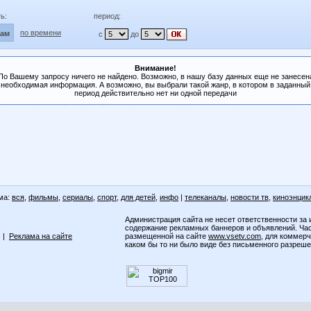
ь:
период:
по времени
лам
с
до
Внимание!
По Вашему запросу ничего не найдено. Возможно, в нашу базу данных еще не занесен
необходимая информация. А возможно, вы выбрали такой жанр, в котором в заданный
период действительно нет ни одной передачи
ма:
вся
,
фильмы
,
сериалы
,
спорт
,
для детей
,
инфо
|
телеканалы
,
новости тв
,
киноэнцик
Администрация сайта не несет ответственности за 
содержание рекламных баннеров и объявлений. Ча
|
Реклама на сайте
размещенной на сайте
www.vsetv.com
, для коммер
каком бы то ни было виде без письменного разреш