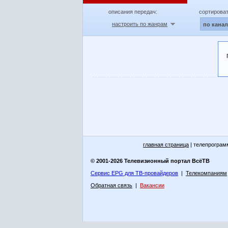
описания передач:
сортироват
настроить по жанрам
по кана
главная страница
| телепрограм
© 2001-2026 Телевизионный портал ВсёТВ
Сервис EPG для ТВ-провайдеров
|
Телекомпаниям
Обратная связь
|
Вакансии