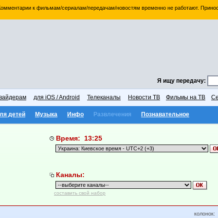
 Комментарии к фильмам/сериалам/передачам/новостям временно не работают. Принос
Я ищу передачу:
вайдерам
для iOS / Android
Телеканалы
Новости ТВ
Фильмы на ТВ
Се
ля детей
Музыка
Инфо
Развлечения
Познавательное
Время: 13:25
Каналы:
составить свой набор
колонок: