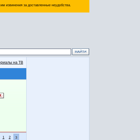
им извинения за доставленные неудобства.
риалы на ТВ
1
2
3