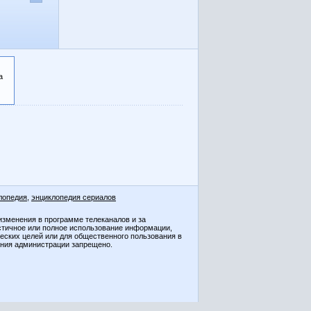
а
лопедия
,
энциклопедия сериалов
изменения в программе телеканалов и за
стичное или полное использование информации,
ческих целей или для общественного пользования в
ения администрации запрещено.