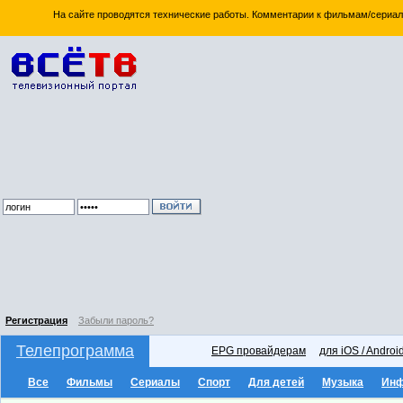
На сайте проводятся технические работы. Комментарии к фильмам/сериал
Регистрация
Забыли пароль?
Телепрограмма
EPG провайдерам
для iOS / Androi
Все
Фильмы
Сериалы
Спорт
Для детей
Музыка
Ин