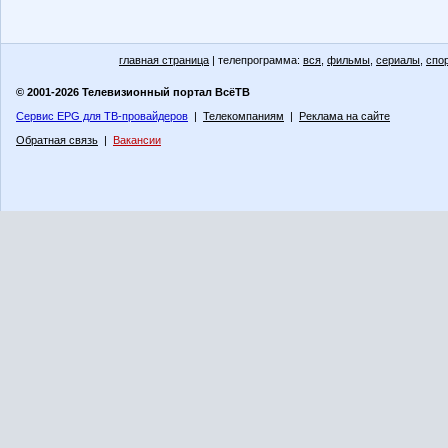
главная страница
| телепрограмма:
вся
,
фильмы
,
сериалы
,
спо
© 2001-2026 Телевизионный портал ВсёТВ
Сервис EPG для ТВ-провайдеров
|
Телекомпаниям
|
Реклама на сайте
Обратная связь
|
Вакансии