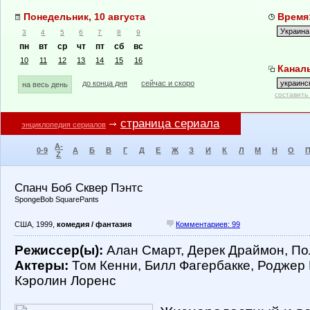
Понедельник, 10 августа
Время:
3
4
5
6
7
8
9
пн
вт
ср
чт
пт
сб
вс
10
11
12
13
14
15
16
Каналы
до конца дня
сейчас и скоро
на весь день
составить
страница сериала
энциклопедия сериалов
A-
0-9
А
Б
В
Г
Д
Е
Ж
З
И
К
Л
М
Н
О
Z
Спанч Боб Сквер Пэнтс
SpongeBob SquarePants
США, 1999,
комедия / фантазия
Комментариев: 99
Режиссер(ы):
Алан Смарт, Дерек Драймон, Пол
Актеры:
Том Кенни, Билл Фагербакке, Роджер 
Кэролин Лоренс