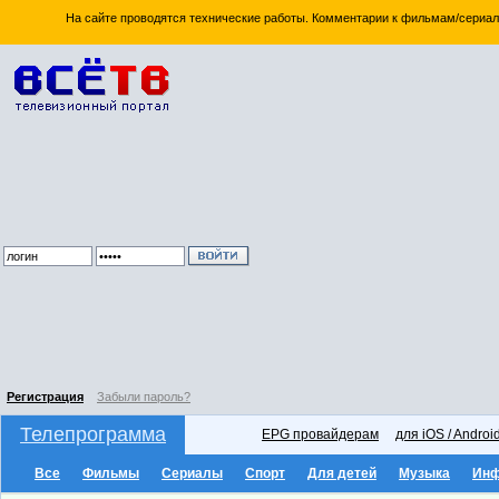
На сайте проводятся технические работы. Комментарии к фильмам/сериал
Регистрация
Забыли пароль?
Телепрограмма
EPG провайдерам
для iOS / Androi
Все
Фильмы
Сериалы
Спорт
Для детей
Музыка
Ин