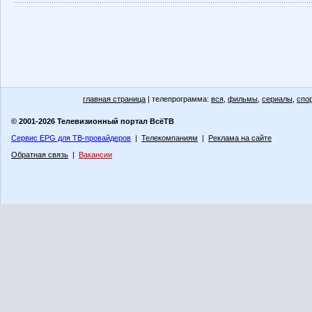
главная страница
| телепрограмма:
вся
,
фильмы
,
сериалы
,
спо
© 2001-2026 Телевизионный портал ВсёТВ
Сервис EPG для ТВ-провайдеров
|
Телекомпаниям
|
Реклама на сайте
Обратная связь
|
Вакансии