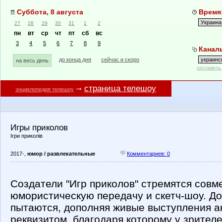
Суббота, 8 августа
Время:
27
28
29
30
31
1
2
пн
вт
ср
чт
пт
сб
вс
3
4
5
6
7
8
9
Каналы
до конца дня
сейчас и скоро
на весь день
составить
страница телешоу
энциклопедия телешоу
Игры приколов
Ігри приколів
2017-,
юмор / развлекательные
Комментариев: 0
Создатели "Игр приколов" стремятся совм
юмористическую передачу и скетч-шоу. До
пытаются, дополняя живые выступления а
реквизитом, благодаря которому у зрител