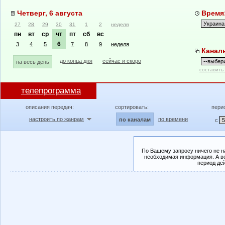
Четверг, 6 августа
Время:
27
28
29
30
31
1
2
неделя
пн
вт
ср
чт
пт
сб
вс
6
3
4
5
7
8
9
неделя
Канал
до конца дня
сейчас и скоро
на весь день
составить
телепрограмма
описания передач:
сортировать:
пери
настроить по жанрам
по времени
по каналам
с
По Вашему запросу ничего не н
необходимая информация. А во
период де