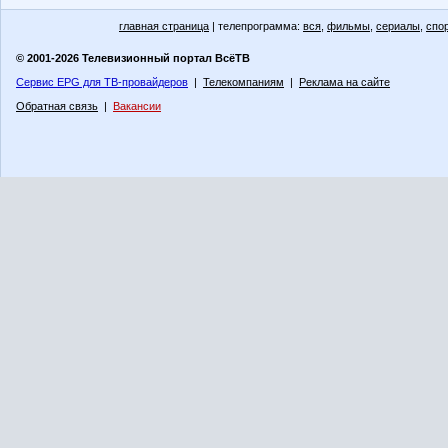
главная страница
| телепрограмма:
вся
,
фильмы
,
сериалы
,
спо
© 2001-2026 Телевизионный портал ВсёТВ
Сервис EPG для ТВ-провайдеров
|
Телекомпаниям
|
Реклама на сайте
Обратная связь
|
Вакансии