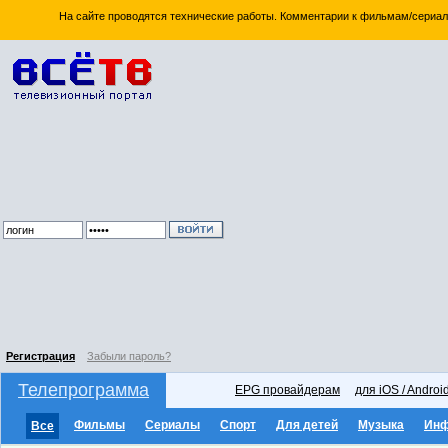
На сайте проводятся технические работы. Комментарии к фильмам/сериал
Регистрация
Забыли пароль?
Телепрограмма
EPG провайдерам
для iOS / Androi
Фильмы
Сериалы
Спорт
Для детей
Музыка
Ин
Все