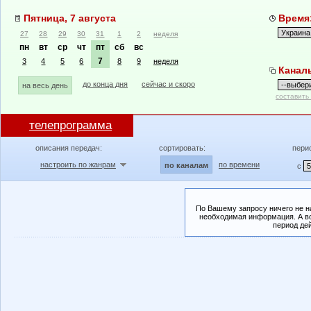
Пятница, 7 августа
Время:
27
28
29
30
31
1
2
неделя
пн
вт
ср
чт
пт
сб
вс
7
3
4
5
6
8
9
неделя
Канал
до конца дня
сейчас и скоро
на весь день
составить
телепрограмма
описания передач:
сортировать:
пери
настроить по жанрам
по времени
по каналам
с
По Вашему запросу ничего не н
необходимая информация. А во
период де