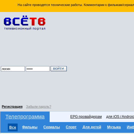
На сайте проводятся технические работы. Комментарии к фильмам/сериал
Регистрация
Забыли пароль?
Телепрограмма
EPG провайдерам
для iOS / Androi
Фильмы
Сериалы
Спорт
Для детей
Музыка
Ин
Все