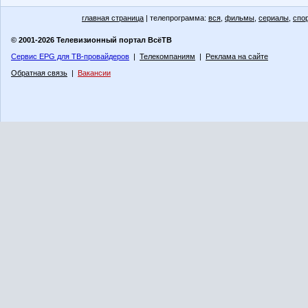
главная страница
| телепрограмма:
вся
,
фильмы
,
сериалы
,
спо
© 2001-2026 Телевизионный портал ВсёТВ
Сервис EPG для ТВ-провайдеров
|
Телекомпаниям
|
Реклама на сайте
Обратная связь
|
Вакансии