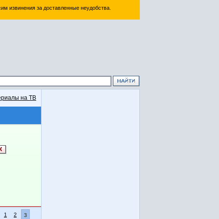
им извинения за доставленные неудобства.
риалы на ТВ
1
2
3