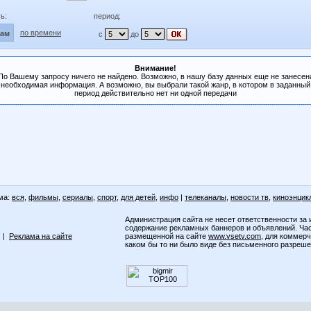
ь:
период:
по времени
лам
с
до
Внимание!
По Вашему запросу ничего не найдено. Возможно, в нашу базу данных еще не занесен
необходимая информация. А возможно, вы выбрали такой жанр, в котором в заданный
период действительно нет ни одной передачи
ма:
вся
,
фильмы
,
сериалы
,
спорт
,
для детей
,
инфо
|
телеканалы
,
новости тв
,
киноэнцик
Администрация сайта не несет ответственности за 
содержание рекламных баннеров и объявлений. Ча
|
Реклама на сайте
размещенной на сайте
www.vsetv.com
, для коммер
каком бы то ни было виде без письменного разреш