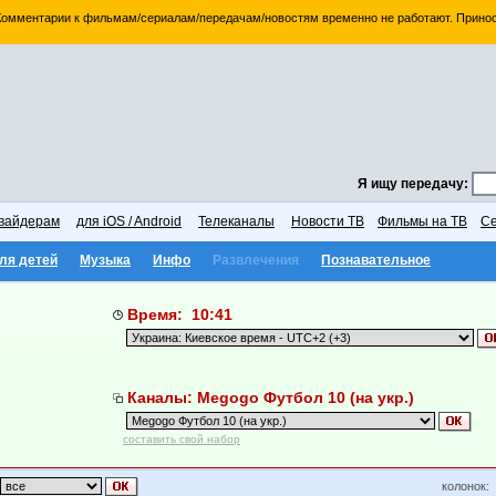
 Комментарии к фильмам/сериалам/передачам/новостям временно не работают. Принос
Я ищу передачу:
вайдерам
для iOS / Android
Телеканалы
Новости ТВ
Фильмы на ТВ
Се
ля детей
Музыка
Инфо
Развлечения
Познавательное
Время: 10:41
Каналы: Megogo Футбол 10 (на укр.)
составить свой набор
колонок: