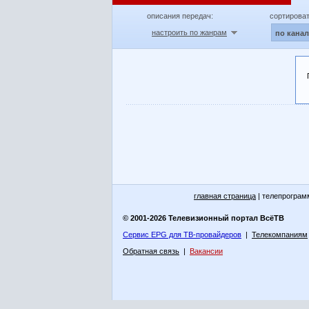
описания передач:
сортироват
настроить по жанрам
по кана
главная страница
| телепрограм
© 2001-2026 Телевизионный портал ВсёТВ
Сервис EPG для ТВ-провайдеров
|
Телекомпаниям
Обратная связь
|
Вакансии