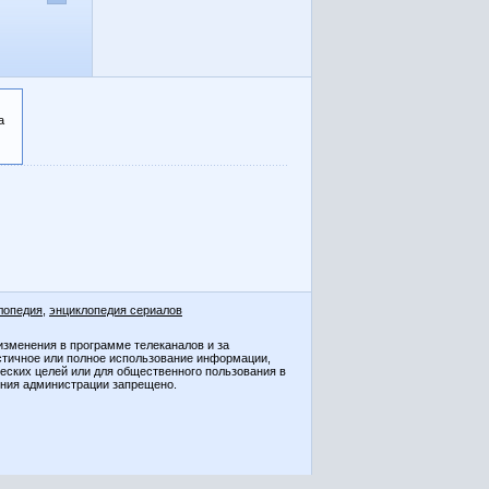
а
лопедия
,
энциклопедия сериалов
изменения в программе телеканалов и за
стичное или полное использование информации,
ческих целей или для общественного пользования в
ения администрации запрещено.