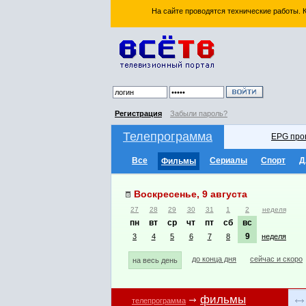
На сайте проводятся технические работы.
Регистрация
Забыли пароль?
Телепрограмма
EPG про
Все
Сериалы
Спорт
Д
Фильмы
Воскресенье, 9 августа
27
28
29
30
31
1
2
неделя
пн
вт
ср
чт
пт
сб
вс
9
3
4
5
6
7
8
неделя
до конца дня
сейчас и скоро
на весь день
фильмы
телепрограмма