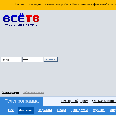
На сайте проводятся технические работы. Комментарии к фильмам/сериал
Регистрация
Забыли пароль?
Телепрограмма
EPG провайдерам
для iOS / Androi
Все
Сериалы
Спорт
Для детей
Музыка
Ин
Фильмы