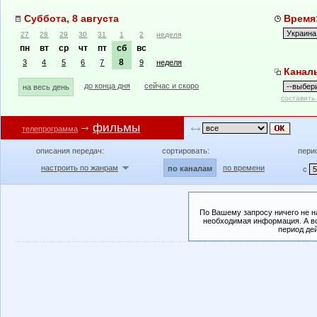
Суббота, 8 августа
Время:
27
28
29
30
31
1
2
неделя
пн
вт
ср
чт
пт
сб
вс
8
3
4
5
6
7
9
неделя
Канал
до конца дня
сейчас и скоро
на весь день
составить
фильмы
телепрограмма
описания передач:
сортировать:
пери
настроить по жанрам
по времени
по каналам
с
По Вашему запросу ничего не н
необходимая информация. А во
период де