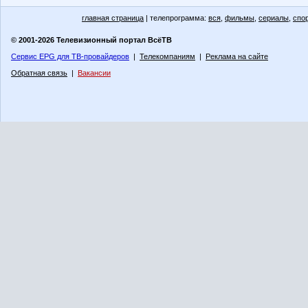
главная страница
| телепрограмма:
вся
,
фильмы
,
сериалы
,
спо
© 2001-2026 Телевизионный портал ВсёТВ
Сервис EPG для ТВ-провайдеров
|
Телекомпаниям
|
Реклама на сайте
Обратная связь
|
Вакансии