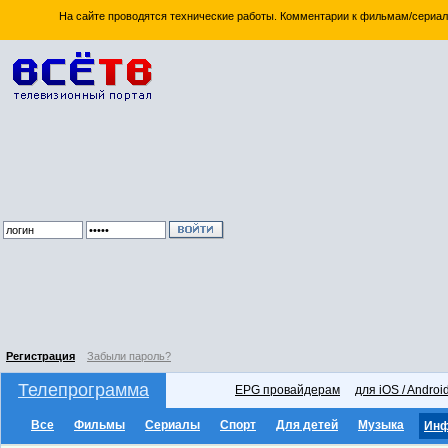
На сайте проводятся технические работы. Комментарии к фильмам/сериал
Регистрация
Забыли пароль?
Телепрограмма
EPG провайдерам
для iOS / Androi
Все
Фильмы
Сериалы
Спорт
Для детей
Музыка
Ин