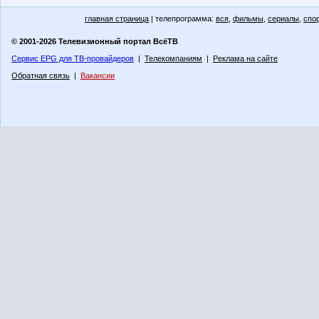
главная страница
| телепрограмма:
вся
,
фильмы
,
сериалы
,
спо
© 2001-2026 Телевизионный портал ВсёТВ
Сервис EPG для ТВ-провайдеров
|
Телекомпаниям
|
Реклама на сайте
Обратная связь
|
Вакансии