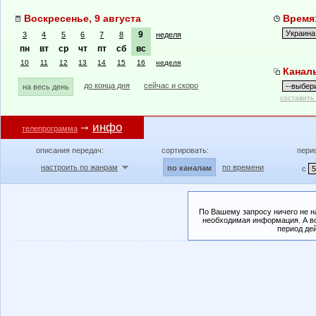
Воскресенье, 9 августа
Время:
9
3
4
5
6
7
8
неделя
пн
вт
ср
чт
пт
сб
вс
10
11
12
13
14
15
16
неделя
Канал
до конца дня
сейчас и скоро
на весь день
составить
инфо
телепрограмма
описания передач:
сортировать:
пери
настроить по жанрам
по времени
по каналам
с
По Вашему запросу ничего не н
необходимая информация. А во
период де