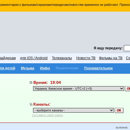
 Комментарии к фильмам/сериалам/передачам/новостям временно не работают. Принос
Я ищу передачу:
вайдерам
для iOS / Android
Телеканалы
Новости ТВ
Фильмы на ТВ
Се
ля детей
Музыка
Инфо
Развлечения
Познавательное
Время: 19:04
Каналы:
составить свой набор
колонок: