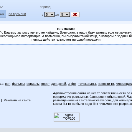
ь:
период:
по времени
лам
с
до
Внимание!
По Вашему запросу ничего не найдено. Возможно, в нашу базу данных еще не занесен
необходимая информация. А возможно, вы выбрали такой жанр, в котором в заданный
период действительно нет ни одной передачи
ма:
вся
,
фильмы
,
сериалы
,
спорт
,
для детей
,
инфо
|
телеканалы
,
новости тв
,
киноэнцик
Администрация сайта не несет ответственности за 
содержание рекламных баннеров и объявлений. Ча
|
Реклама на сайте
размещенной на сайте
www.vsetv.com
, для коммер
каком бы то ни было виде без письменного разреш