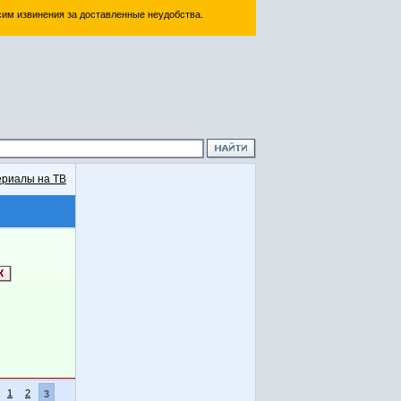
им извинения за доставленные неудобства.
риалы на ТВ
1
2
3