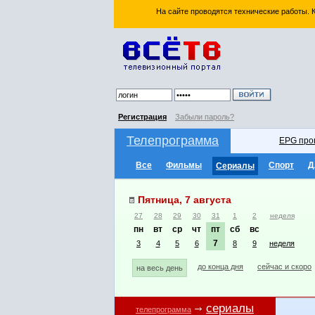
На сайте проводятся технические работы.
Регистрация
Забыли пароль?
Телепрограмма
EPG про
Все
Фильмы
Спорт
Д
Сериалы
Пятница, 7 августа
27
28
29
30
31
1
2
неделя
пн
вт
ср
чт
пт
сб
вс
7
3
4
5
6
8
9
неделя
до конца дня
сейчас и скоро
на весь день
сериалы
телепрограмма