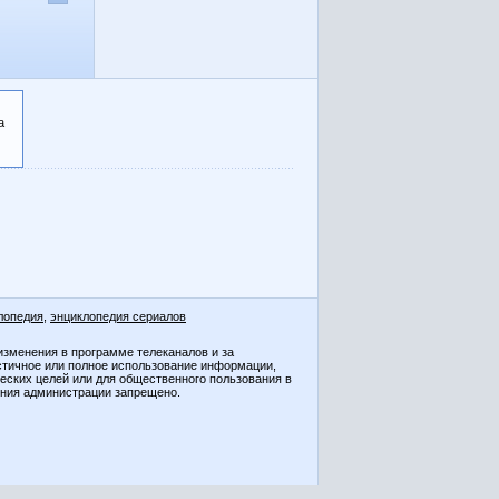
а
лопедия
,
энциклопедия сериалов
изменения в программе телеканалов и за
стичное или полное использование информации,
ческих целей или для общественного пользования в
ения администрации запрещено.