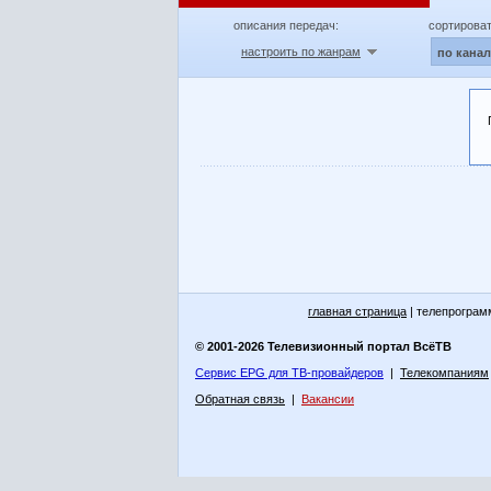
описания передач:
сортироват
настроить по жанрам
по кана
главная страница
| телепрограм
© 2001-2026 Телевизионный портал ВсёТВ
Сервис EPG для ТВ-провайдеров
|
Телекомпаниям
Обратная связь
|
Вакансии