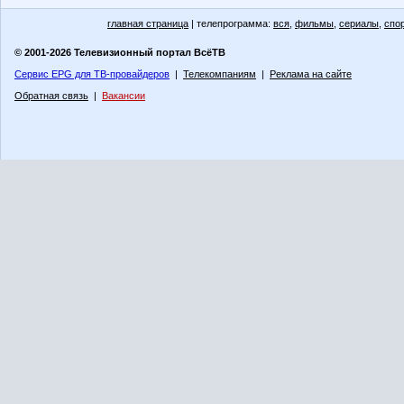
главная страница
| телепрограмма:
вся
,
фильмы
,
сериалы
,
спо
© 2001-2026 Телевизионный портал ВсёТВ
Сервис EPG для ТВ-провайдеров
|
Телекомпаниям
|
Реклама на сайте
Обратная связь
|
Вакансии