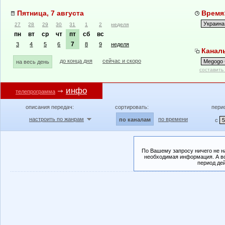
Пятница, 7 августа
Время:
27
28
29
30
31
1
2
неделя
пн
вт
ср
чт
пт
сб
вс
7
3
4
5
6
8
9
неделя
Каналы
до конца дня
сейчас и скоро
на весь день
составить
инфо
телепрограмма
описания передач:
сортировать:
пери
настроить по жанрам
по времени
по каналам
с
По Вашему запросу ничего не н
необходимая информация. А во
период де