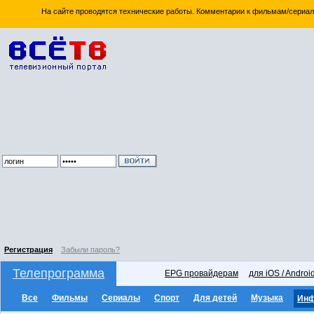
На сайте проводятся технические работы. Комментарии к фильмам/сериал
Регистрация
Забыли пароль?
Телепрограмма
EPG провайдерам
для iOS / Androi
Все
Фильмы
Сериалы
Спорт
Для детей
Музыка
Ин