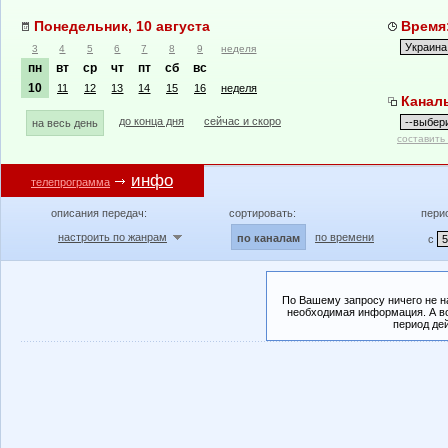
Понедельник, 10 августа
Время:
3
4
5
6
7
8
9
неделя
пн
вт
ср
чт
пт
сб
вс
10
11
12
13
14
15
16
неделя
Канал
до конца дня
сейчас и скоро
на весь день
составить
инфо
телепрограмма
описания передач:
сортировать:
пери
настроить по жанрам
по времени
по каналам
с
По Вашему запросу ничего не н
необходимая информация. А во
период де