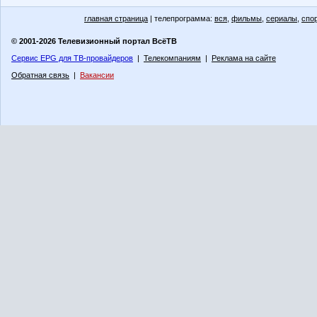
главная страница
| телепрограмма:
вся
,
фильмы
,
сериалы
,
спо
© 2001-2026 Телевизионный портал ВсёТВ
Сервис EPG для ТВ-провайдеров
|
Телекомпаниям
|
Реклама на сайте
Обратная связь
|
Вакансии