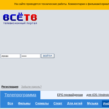
На сайте проводятся технические работы. Комментарии к фильмам/сериал
Регистрация
Забыли пароль?
Телепрограмма
EPG провайдерам
для iOS / Androi
Все
Фильмы
Сериалы
Спорт
Для детей
Музыка
Ин