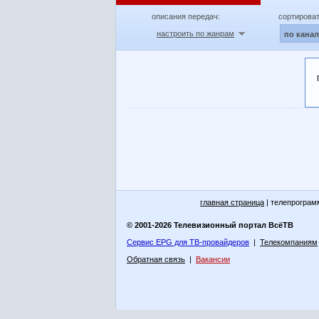
описания передач:
сортироват
настроить по жанрам
по кана
главная страница
| телепрограм
© 2001-2026 Телевизионный портал ВсёТВ
Сервис EPG для ТВ-провайдеров
|
Телекомпаниям
Обратная связь
|
Вакансии