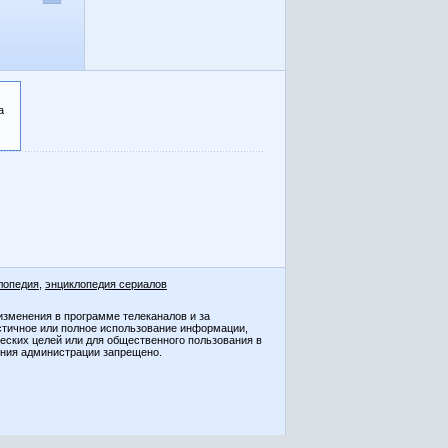
а
лопедия
,
энциклопедия сериалов
изменения в программе телеканалов и за
стичное или полное использование информации,
ческих целей или для общественного пользования в
ения администрации запрещено.