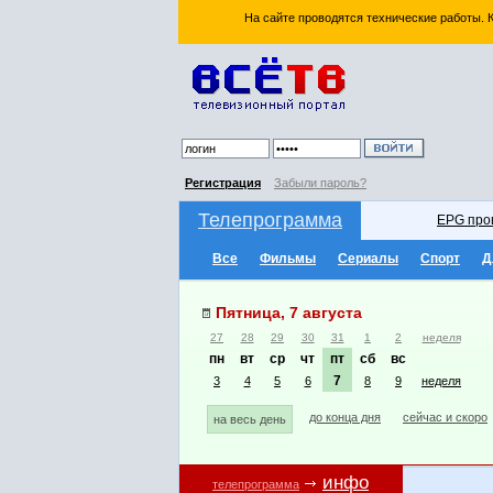
На сайте проводятся технические работы.
Регистрация
Забыли пароль?
Телепрограмма
EPG про
Все
Фильмы
Сериалы
Спорт
Д
Пятница, 7 августа
27
28
29
30
31
1
2
неделя
пн
вт
ср
чт
пт
сб
вс
7
3
4
5
6
8
9
неделя
до конца дня
сейчас и скоро
на весь день
инфо
телепрограмма