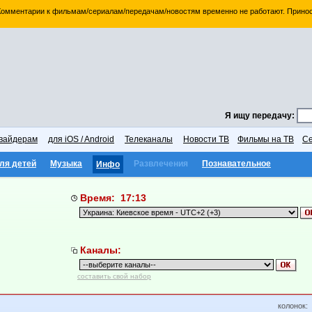
 Комментарии к фильмам/сериалам/передачам/новостям временно не работают. Принос
Я ищу передачу:
вайдерам
для iOS / Android
Телеканалы
Новости ТВ
Фильмы на ТВ
Се
ля детей
Музыка
Развлечения
Познавательное
Инфо
Время: 17:13
Каналы:
составить свой набор
колонок: