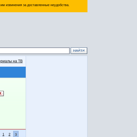
им извинения за доставленные неудобства.
риалы на ТВ
1
2
3