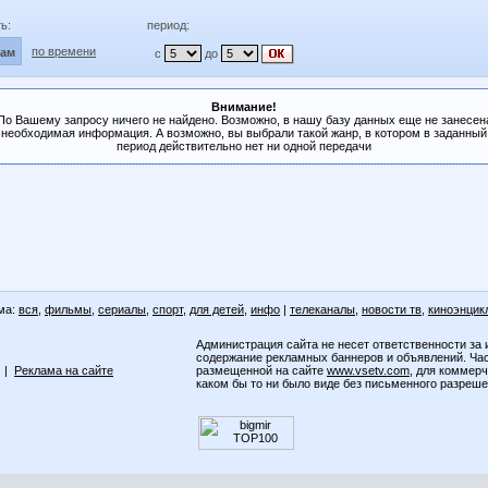
ь:
период:
по времени
лам
с
до
Внимание!
По Вашему запросу ничего не найдено. Возможно, в нашу базу данных еще не занесен
необходимая информация. А возможно, вы выбрали такой жанр, в котором в заданный
период действительно нет ни одной передачи
ма:
вся
,
фильмы
,
сериалы
,
спорт
,
для детей
,
инфо
|
телеканалы
,
новости тв
,
киноэнцик
Администрация сайта не несет ответственности за 
содержание рекламных баннеров и объявлений. Ча
|
Реклама на сайте
размещенной на сайте
www.vsetv.com
, для коммер
каком бы то ни было виде без письменного разреш