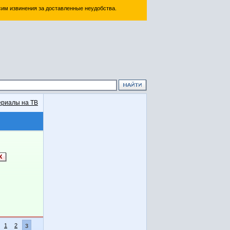
им извинения за доставленные неудобства.
риалы на ТВ
1
2
3