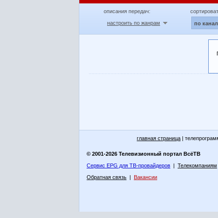
описания передач:
сортироват
настроить по жанрам
по кана
главная страница
| телепрограм
© 2001-2026 Телевизионный портал ВсёТВ
Сервис EPG для ТВ-провайдеров
|
Телекомпаниям
Обратная связь
|
Вакансии