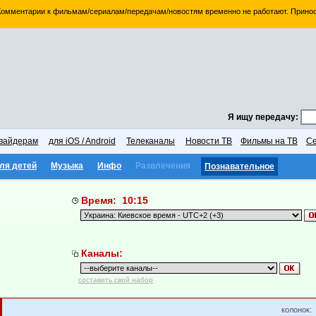
 Комментарии к фильмам/сериалам/передачам/новостям временно не работают. Принос
Я ищу передачу:
вайдерам
для iOS / Android
Телеканалы
Новости ТВ
Фильмы на ТВ
Се
ля детей
Музыка
Инфо
Развлечения
Познавательное
Время: 10:15
Каналы:
составить свой набор
колонок: