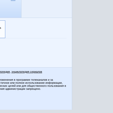
а
лопедия
,
энциклопедия сериалов
изменения в программе телеканалов и за
стичное или полное использование информации,
ческих целей или для общественного пользования в
ения администрации запрещено.