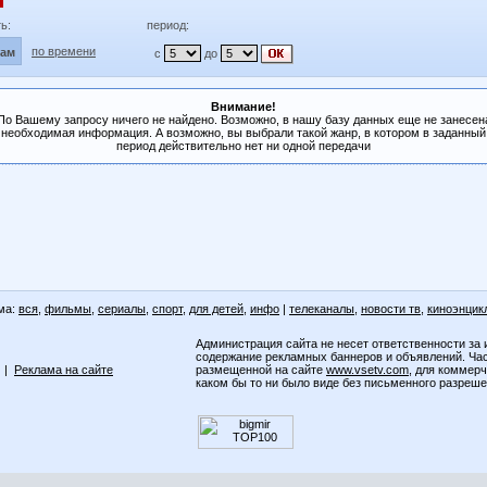
ь:
период:
по времени
лам
с
до
Внимание!
По Вашему запросу ничего не найдено. Возможно, в нашу базу данных еще не занесен
необходимая информация. А возможно, вы выбрали такой жанр, в котором в заданный
период действительно нет ни одной передачи
ма:
вся
,
фильмы
,
сериалы
,
спорт
,
для детей
,
инфо
|
телеканалы
,
новости тв
,
киноэнцик
Администрация сайта не несет ответственности за 
содержание рекламных баннеров и объявлений. Ча
|
Реклама на сайте
размещенной на сайте
www.vsetv.com
, для коммер
каком бы то ни было виде без письменного разреш