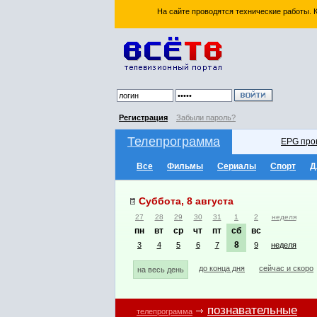
На сайте проводятся технические работы.
Регистрация
Забыли пароль?
Телепрограмма
EPG про
Все
Фильмы
Сериалы
Спорт
Д
Суббота, 8 августа
27
28
29
30
31
1
2
неделя
пн
вт
ср
чт
пт
сб
вс
8
3
4
5
6
7
9
неделя
до конца дня
сейчас и скоро
на весь день
познавательные
телепрограмма