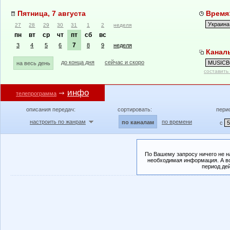
Пятница, 7 августа
Время:
27
28
29
30
31
1
2
неделя
пн
вт
ср
чт
пт
сб
вс
7
3
4
5
6
8
9
неделя
Канал
до конца дня
сейчас и скоро
на весь день
составить
инфо
телепрограмма
описания передач:
сортировать:
пери
настроить по жанрам
по времени
по каналам
с
По Вашему запросу ничего не н
необходимая информация. А во
период де