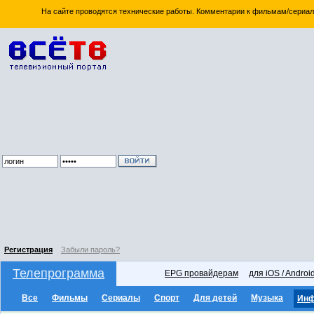
На сайте проводятся технические работы. Комментарии к фильмам/сериал
Регистрация
Забыли пароль?
Телепрограмма
EPG провайдерам
для iOS / Androi
Все
Фильмы
Сериалы
Спорт
Для детей
Музыка
Ин