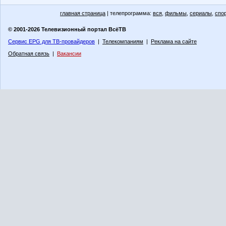
главная страница
| телепрограмма:
вся
,
фильмы
,
сериалы
,
спо
© 2001-2026 Телевизионный портал ВсёТВ
Сервис EPG для ТВ-провайдеров
|
Телекомпаниям
|
Реклама на сайте
Обратная связь
|
Вакансии