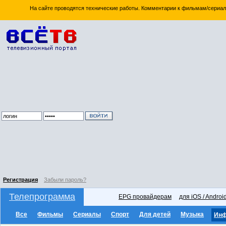
На сайте проводятся технические работы. Комментарии к фильмам/сериал
Регистрация
Забыли пароль?
Телепрограмма
EPG провайдерам
для iOS / Androi
Все
Фильмы
Сериалы
Спорт
Для детей
Музыка
Ин