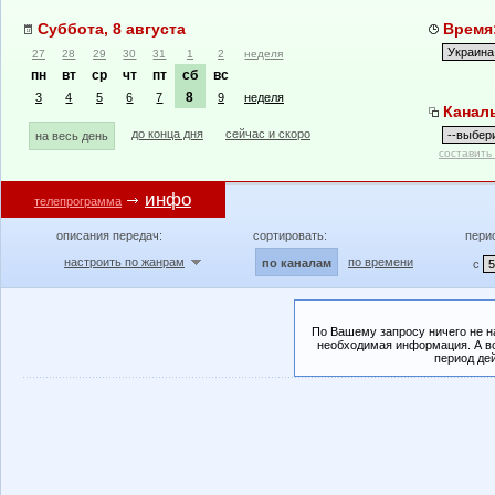
Суббота, 8 августа
Время:
27
28
29
30
31
1
2
неделя
пн
вт
ср
чт
пт
сб
вс
8
3
4
5
6
7
9
неделя
Канал
до конца дня
сейчас и скоро
на весь день
составить
инфо
телепрограмма
описания передач:
сортировать:
пери
настроить по жанрам
по времени
по каналам
с
По Вашему запросу ничего не н
необходимая информация. А во
период де