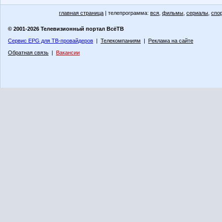
главная страница
| телепрограмма:
вся
,
фильмы
,
сериалы
,
спо
© 2001-2026 Телевизионный портал ВсёТВ
Сервис EPG для ТВ-провайдеров
|
Телекомпаниям
|
Реклама на сайте
Обратная связь
|
Вакансии