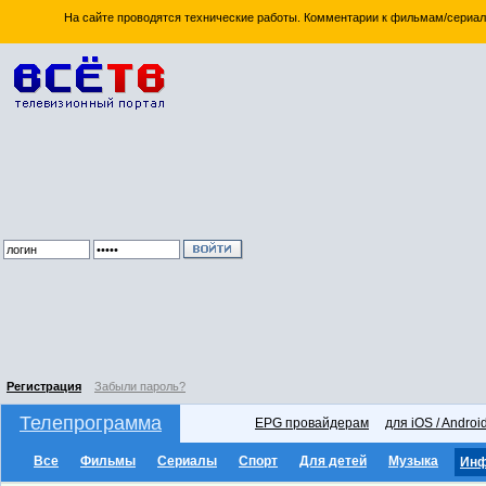
На сайте проводятся технические работы. Комментарии к фильмам/сериал
Регистрация
Забыли пароль?
Телепрограмма
EPG провайдерам
для iOS / Androi
Все
Фильмы
Сериалы
Спорт
Для детей
Музыка
Ин