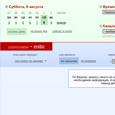
Суббота, 8 августа
Время:
27
28
29
30
31
1
2
неделя
пн
вт
ср
чт
пт
сб
вс
8
3
4
5
6
7
9
неделя
Канал
до конца дня
сейчас и скоро
на весь день
составить
инфо
телепрограмма
описания передач:
сортировать:
пери
настроить по жанрам
по времени
по каналам
с
По Вашему запросу ничего не н
необходимая информация. А во
период де