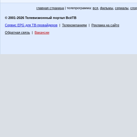
главная страница
| телепрограмма:
вся
,
фильмы
,
сериалы
,
спо
© 2001-2026 Телевизионный портал ВсёТВ
Сервис EPG для ТВ-провайдеров
|
Телекомпаниям
|
Реклама на сайте
Обратная связь
|
Вакансии