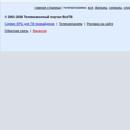
главная страница
| телепрограмма:
вся
,
фильмы
,
сериалы
,
спо
© 2001-2026 Телевизионный портал ВсёТВ
Сервис EPG для ТВ-провайдеров
|
Телекомпаниям
|
Реклама на сайте
Обратная связь
|
Вакансии