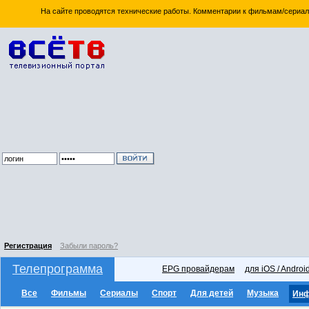
На сайте проводятся технические работы. Комментарии к фильмам/сериал
Регистрация
Забыли пароль?
Телепрограмма
EPG провайдерам
для iOS / Androi
Все
Фильмы
Сериалы
Спорт
Для детей
Музыка
Ин