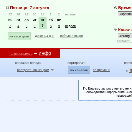
Пятница, 7 августа
Время:
27
28
29
30
31
1
2
неделя
пн
вт
ср
чт
пт
сб
вс
7
3
4
5
6
8
9
неделя
Каналы
до конца дня
сейчас и скоро
на весь день
составить
инфо
телепрограмма
описания передач:
сортировать:
пери
настроить по жанрам
по времени
по каналам
с
По Вашему запросу ничего не н
необходимая информация. А во
период де