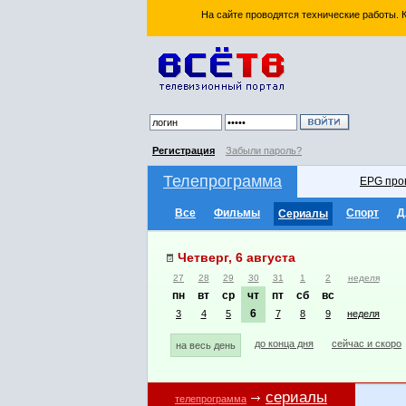
На сайте проводятся технические работы.
Регистрация
Забыли пароль?
Телепрограмма
EPG про
Все
Фильмы
Спорт
Д
Сериалы
Четверг, 6 августа
27
28
29
30
31
1
2
неделя
пн
вт
ср
чт
пт
сб
вс
6
3
4
5
7
8
9
неделя
до конца дня
сейчас и скоро
на весь день
сериалы
телепрограмма