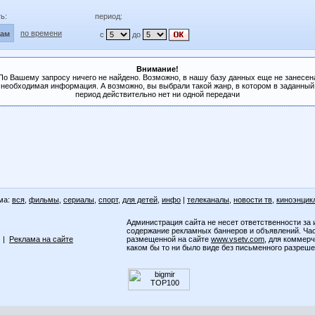
ь:
период:
по времени
лам
с
до
Внимание!
По Вашему запросу ничего не найдено. Возможно, в нашу базу данных еще не занесен
необходимая информация. А возможно, вы выбрали такой жанр, в котором в заданный
период действительно нет ни одной передачи
ма:
вся
,
фильмы
,
сериалы
,
спорт
,
для детей
,
инфо
|
телеканалы
,
новости тв
,
киноэнцик
Администрация сайта не несет ответственности за 
содержание рекламных баннеров и объявлений. Ча
|
Реклама на сайте
размещенной на сайте
www.vsetv.com
, для коммер
каком бы то ни было виде без письменного разреш