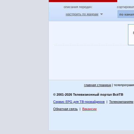
описания передач:
сортироват
настроить по жанрам
по кана
главная страница
| телепрограм
© 2001-2026 Телевизионный портал ВсёТВ
Сервис EPG для ТВ-провайдеров
|
Телекомпаниям
Обратная связь
|
Вакансии