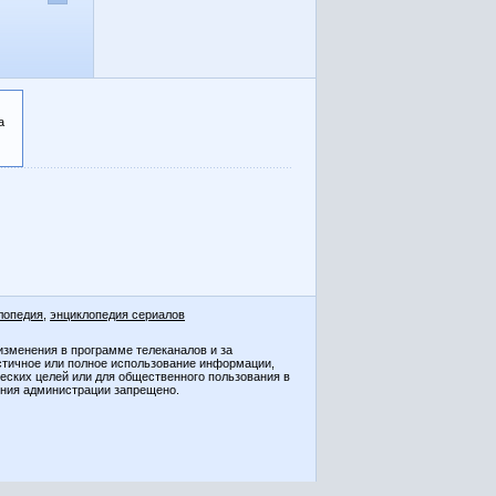
а
лопедия
,
энциклопедия сериалов
изменения в программе телеканалов и за
стичное или полное использование информации,
ческих целей или для общественного пользования в
ения администрации запрещено.