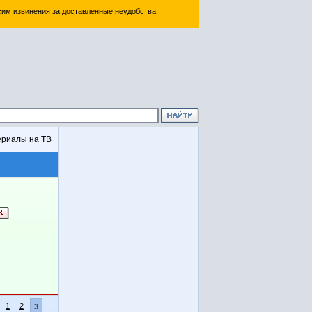
им извинения за доставленные неудобства.
риалы на ТВ
1
2
3