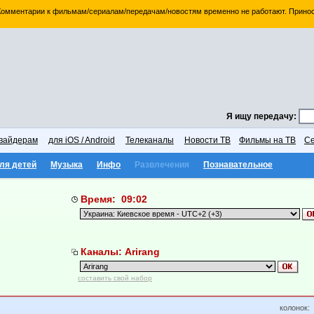
 Комментарии к фильмам/сериалам/передачам/новостям временно не работают. Принос
Я ищу передачу:
вайдерам
для iOS / Android
Телеканалы
Новости ТВ
Фильмы на ТВ
Се
ля детей
Музыка
Инфо
Развлечения
Познавательное
Время: 09:02
Каналы: Arirang
составить свой набор
колонок: