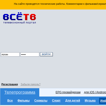
На сайте проводятся технические работы. Комментарии к фильмам/сериал
Регистрация
Забыли пароль?
Телепрограмма
EPG провайдерам
для iOS / Androi
Все
Фильмы
Сериалы
Спорт
Для детей
Музыка
Ин