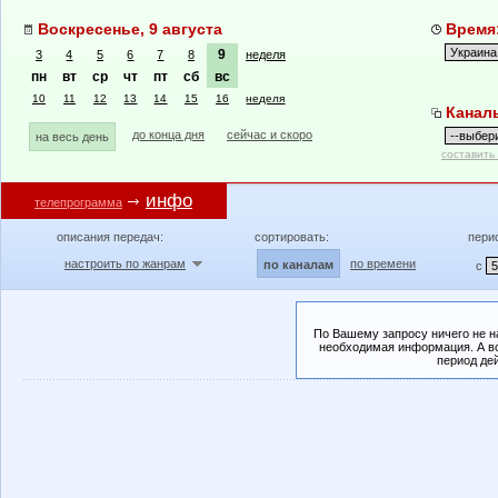
Воскресенье, 9 августа
Время:
9
3
4
5
6
7
8
неделя
пн
вт
ср
чт
пт
сб
вс
10
11
12
13
14
15
16
неделя
Канал
до конца дня
сейчас и скоро
на весь день
составить
инфо
телепрограмма
описания передач:
сортировать:
пери
настроить по жанрам
по времени
по каналам
с
По Вашему запросу ничего не н
необходимая информация. А во
период де