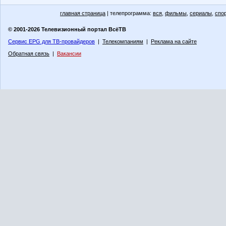
главная страница
| телепрограмма:
вся
,
фильмы
,
сериалы
,
спо
© 2001-2026 Телевизионный портал ВсёТВ
Сервис EPG для ТВ-провайдеров
|
Телекомпаниям
|
Реклама на сайте
Обратная связь
|
Вакансии