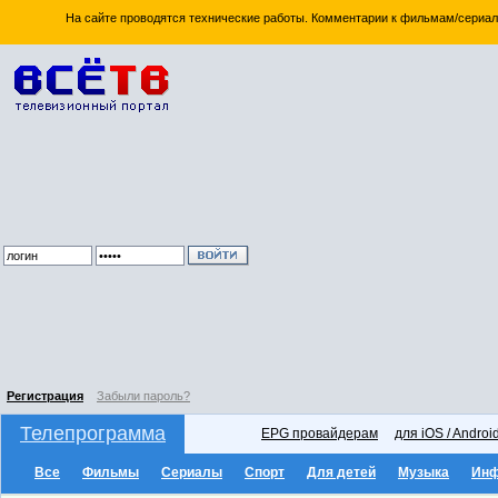
На сайте проводятся технические работы. Комментарии к фильмам/сериал
Регистрация
Забыли пароль?
Телепрограмма
EPG провайдерам
для iOS / Androi
Все
Фильмы
Сериалы
Спорт
Для детей
Музыка
Ин