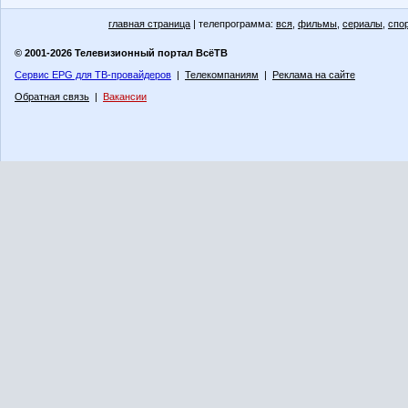
главная страница
| телепрограмма:
вся
,
фильмы
,
сериалы
,
спо
© 2001-2026 Телевизионный портал ВсёТВ
Сервис EPG для ТВ-провайдеров
|
Телекомпаниям
|
Реклама на сайте
Обратная связь
|
Вакансии