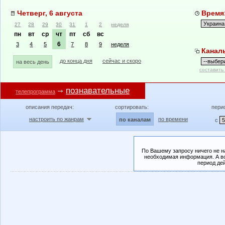
Четверг, 6 августа
Время:
27
28
29
30
31
1
2
неделя
пн
вт
ср
чт
пт
сб
вс
6
3
4
5
7
8
9
неделя
Канал
до конца дня
сейчас и скоро
на весь день
составить
познавательные
телепрограмма
описания передач:
сортировать:
пери
настроить по жанрам
по времени
по каналам
с
По Вашему запросу ничего не н
необходимая информация. А во
период де