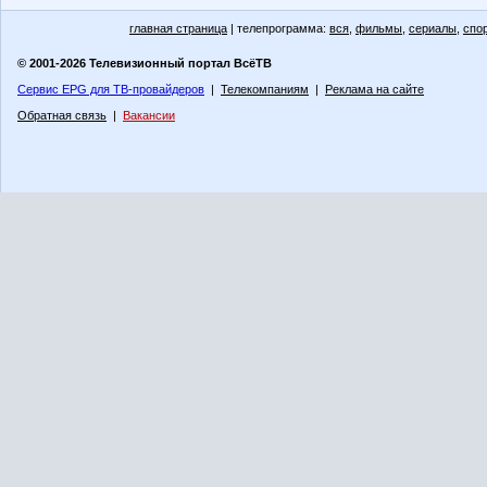
главная страница
| телепрограмма:
вся
,
фильмы
,
сериалы
,
спо
© 2001-2026 Телевизионный портал ВсёТВ
Сервис EPG для ТВ-провайдеров
|
Телекомпаниям
|
Реклама на сайте
Обратная связь
|
Вакансии