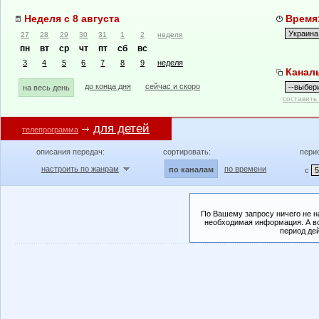
Неделя с 8 августа
Время:
27
28
29
30
31
1
2
неделя
пн
вт
ср
чт
пт
сб
вс
3
4
5
6
7
8
9
неделя
Канал
до конца дня
сейчас и скоро
на весь день
составить
для детей
телепрограмма
описания передач:
сортировать:
пери
настроить по жанрам
по времени
по каналам
с
По Вашему запросу ничего не н
необходимая информация. А во
период де