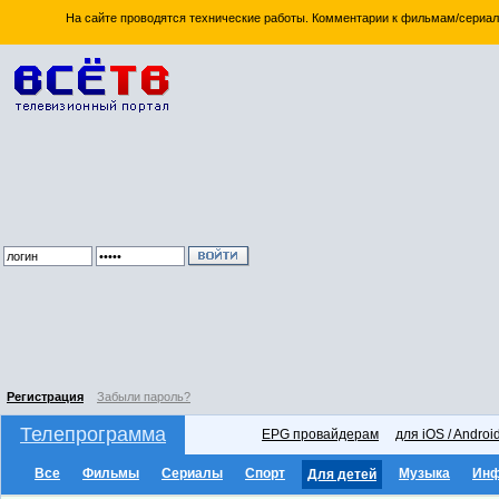
На сайте проводятся технические работы. Комментарии к фильмам/сериал
Регистрация
Забыли пароль?
Телепрограмма
EPG провайдерам
для iOS / Androi
Все
Фильмы
Сериалы
Спорт
Музыка
Ин
Для детей