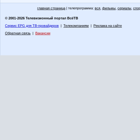
главная страница
| телепрограмма:
вся
,
фильмы
,
сериалы
,
спо
© 2001-2026 Телевизионный портал ВсёТВ
Сервис EPG для ТВ-провайдеров
|
Телекомпаниям
|
Реклама на сайте
Обратная связь
|
Вакансии