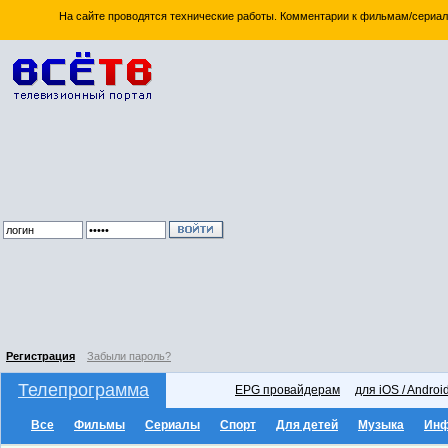
На сайте проводятся технические работы. Комментарии к фильмам/сериал
Регистрация
Забыли пароль?
Телепрограмма
EPG провайдерам
для iOS / Androi
Все
Фильмы
Сериалы
Спорт
Для детей
Музыка
Ин