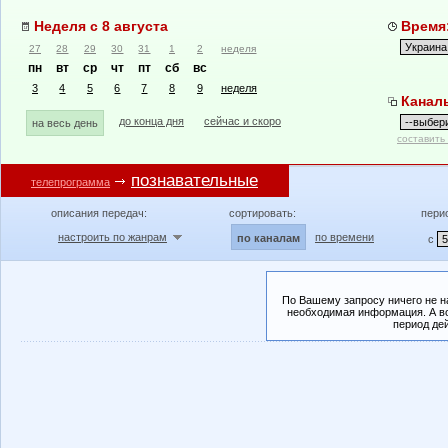
Неделя с 8 августа
Время:
27
28
29
30
31
1
2
неделя
пн
вт
ср
чт
пт
сб
вс
3
4
5
6
7
8
9
неделя
Канал
до конца дня
сейчас и скоро
на весь день
составить
познавательные
телепрограмма
описания передач:
сортировать:
пери
настроить по жанрам
по времени
по каналам
с
По Вашему запросу ничего не н
необходимая информация. А во
период де