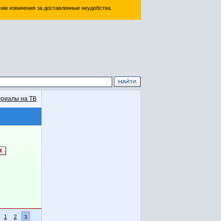
им извинения за доставленные неудобства.
риалы на ТВ
1
2
3