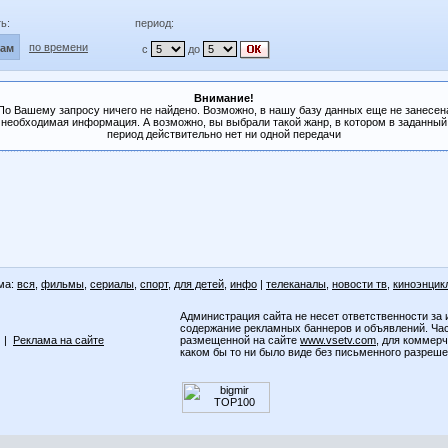
ь:
период:
по времени
лам
с
до
Внимание!
По Вашему запросу ничего не найдено. Возможно, в нашу базу данных еще не занесен
необходимая информация. А возможно, вы выбрали такой жанр, в котором в заданный
период действительно нет ни одной передачи
ма:
вся
,
фильмы
,
сериалы
,
спорт
,
для детей
,
инфо
|
телеканалы
,
новости тв
,
киноэнцик
Администрация сайта не несет ответственности за 
содержание рекламных баннеров и объявлений. Ча
|
Реклама на сайте
размещенной на сайте
www.vsetv.com
, для коммер
каком бы то ни было виде без письменного разреш