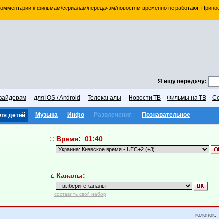
 Комментарии к фильмам/сериалам/передачам/новостям временно не работают. Принос
Я ищу передачу:
вайдерам
для iOS / Android
Телеканалы
Новости ТВ
Фильмы на ТВ
Се
Музыка
Инфо
Развлечения
Познавательное
ля детей
Время: 01:40
Каналы:
составить свой набор
колонок: