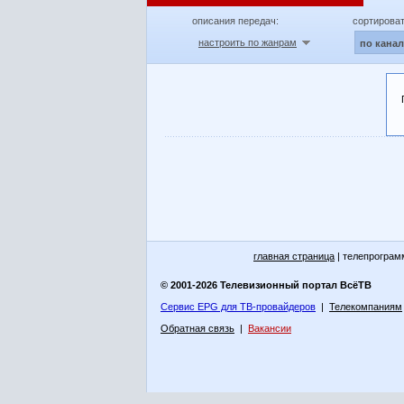
описания передач:
сортироват
настроить по жанрам
по кана
главная страница
| телепрограм
© 2001-2026 Телевизионный портал ВсёТВ
Сервис EPG для ТВ-провайдеров
|
Телекомпаниям
Обратная связь
|
Вакансии