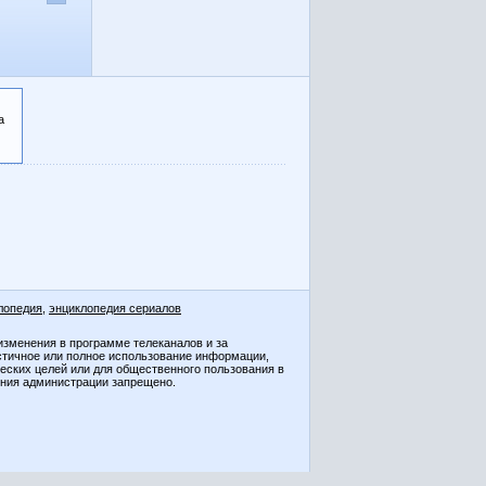
а
лопедия
,
энциклопедия сериалов
изменения в программе телеканалов и за
стичное или полное использование информации,
ческих целей или для общественного пользования в
ения администрации запрещено.