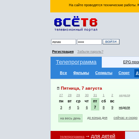
На сайте проводятся технические работы.
Регистрация
Забыли пароль?
Телепрограмма
EPG про
Все
Фильмы
Сериалы
Спорт
Д
Пятница, 7 августа
27
28
29
30
31
1
2
неделя
пн
вт
ср
чт
пт
сб
вс
7
3
4
5
6
8
9
неделя
до конца дня
сейчас и скоро
на весь день
для детей
телепрограмма