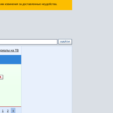
им извинения за доставленные неудобства.
риалы на ТВ
1
2
3