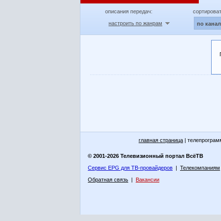
описания передач:
сортироват
настроить по жанрам
по кана
главная страница
| телепрограм
© 2001-2026 Телевизионный портал ВсёТВ
Сервис EPG для ТВ-провайдеров
|
Телекомпаниям
Обратная связь
|
Вакансии