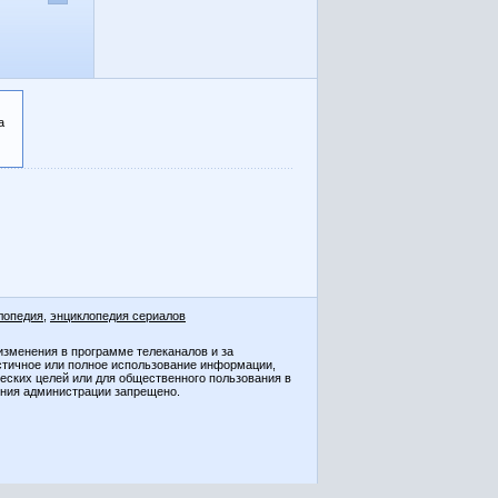
а
лопедия
,
энциклопедия сериалов
изменения в программе телеканалов и за
стичное или полное использование информации,
ческих целей или для общественного пользования в
ения администрации запрещено.