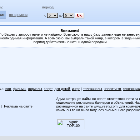
ь:
период:
по времени
лам
с
до
Внимание!
По Вашему запросу ничего не найдено. Возможно, в нашу базу данных еще не занесен
необходимая информация. А возможно, вы выбрали такой жанр, в котором в заданный
период действительно нет ни одной передачи
ма:
вся
,
фильмы
,
сериалы
,
спорт
,
для детей
,
инфо
|
телеканалы
,
новости тв
,
киноэнцик
Администрация сайта не несет ответственности за 
содержание рекламных баннеров и объявлений. Ча
|
Реклама на сайте
размещенной на сайте
www.vsetv.com
, для коммер
каком бы то ни было виде без письменного разреш