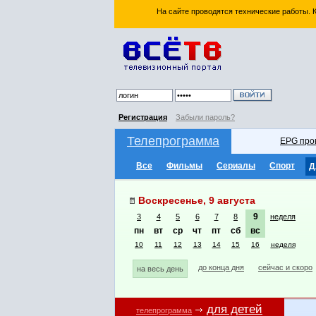
На сайте проводятся технические работы.
Регистрация
Забыли пароль?
Телепрограмма
EPG про
Все
Фильмы
Сериалы
Спорт
Д
Воскресенье, 9 августа
9
3
4
5
6
7
8
неделя
пн
вт
ср
чт
пт
сб
вс
10
11
12
13
14
15
16
неделя
до конца дня
сейчас и скоро
на весь день
для детей
телепрограмма