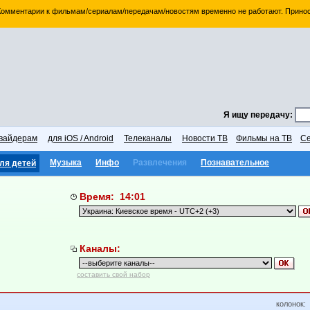
 Комментарии к фильмам/сериалам/передачам/новостям временно не работают. Принос
Я ищу передачу:
вайдерам
для iOS / Android
Телеканалы
Новости ТВ
Фильмы на ТВ
Се
Музыка
Инфо
Развлечения
Познавательное
ля детей
Время: 14:01
Каналы:
составить свой набор
колонок: