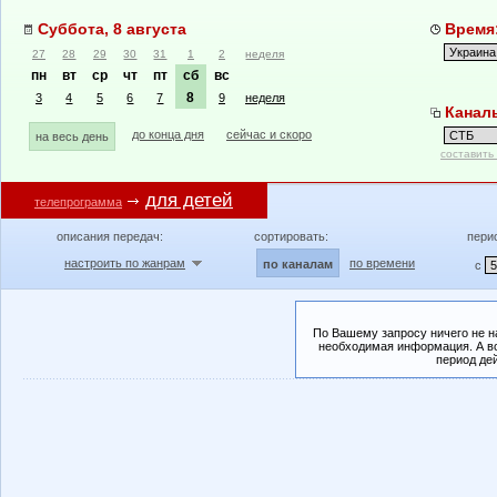
Суббота, 8 августа
Время:
27
28
29
30
31
1
2
неделя
пн
вт
ср
чт
пт
сб
вс
8
3
4
5
6
7
9
неделя
Канал
до конца дня
сейчас и скоро
на весь день
составить
для детей
телепрограмма
описания передач:
сортировать:
пери
настроить по жанрам
по времени
по каналам
с
По Вашему запросу ничего не н
необходимая информация. А во
период де