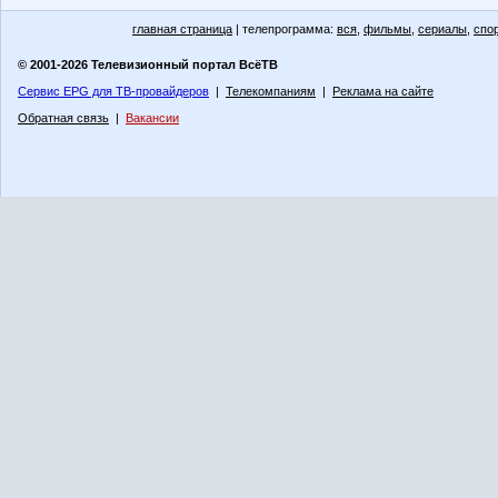
главная страница
| телепрограмма:
вся
,
фильмы
,
сериалы
,
спо
© 2001-2026 Телевизионный портал ВсёТВ
Сервис EPG для ТВ-провайдеров
|
Телекомпаниям
|
Реклама на сайте
Обратная связь
|
Вакансии