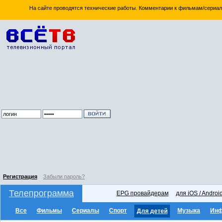
На сайте проводятся технические работы. Комментарии к фильмам/сериал
Регистрация
Забыли пароль?
Телепрограмма
EPG провайдерам
для iOS / Androi
Все
Фильмы
Сериалы
Спорт
Музыка
Ин
Для детей