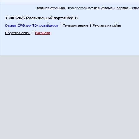
главная страница
| телепрограмма:
вся
,
фильмы
,
сериалы
,
спо
© 2001-2026 Телевизионный портал ВсёТВ
Сервис EPG для ТВ-провайдеров
|
Телекомпаниям
|
Реклама на сайте
Обратная связь
|
Вакансии