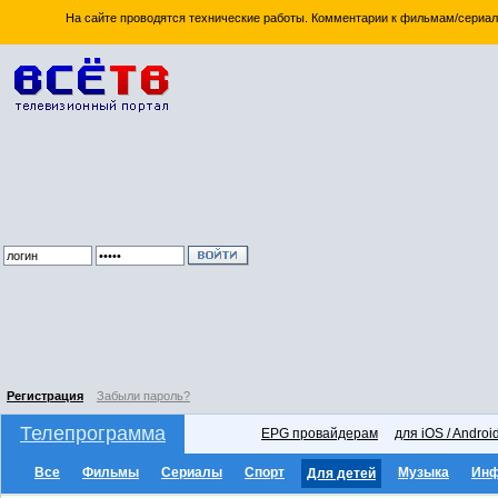
На сайте проводятся технические работы. Комментарии к фильмам/сериал
Регистрация
Забыли пароль?
Телепрограмма
EPG провайдерам
для iOS / Androi
Все
Фильмы
Сериалы
Спорт
Музыка
Ин
Для детей