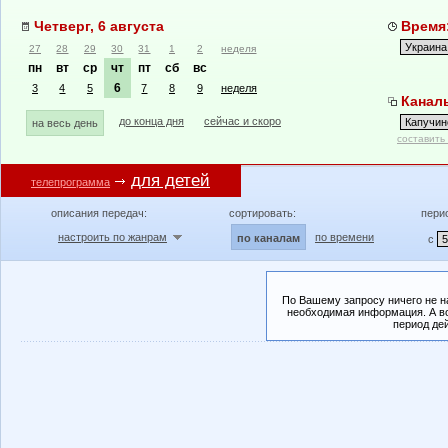
Четверг, 6 августа
Время:
27
28
29
30
31
1
2
неделя
пн
вт
ср
чт
пт
сб
вс
6
3
4
5
7
8
9
неделя
Каналы
до конца дня
сейчас и скоро
на весь день
составить
для детей
телепрограмма
описания передач:
сортировать:
пери
настроить по жанрам
по времени
по каналам
с
По Вашему запросу ничего не н
необходимая информация. А во
период де