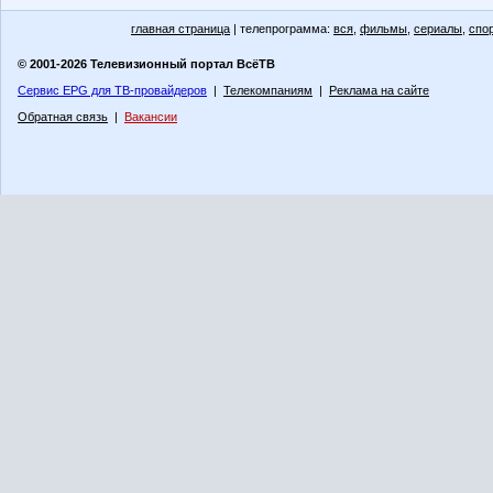
главная страница
| телепрограмма:
вся
,
фильмы
,
сериалы
,
спо
© 2001-2026 Телевизионный портал ВсёТВ
Сервис EPG для ТВ-провайдеров
|
Телекомпаниям
|
Реклама на сайте
Обратная связь
|
Вакансии