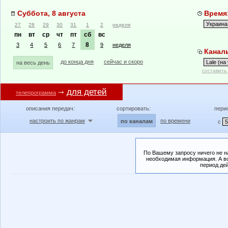
Суббота, 8 августа
Время:
27
28
29
30
31
1
2
неделя
пн
вт
ср
чт
пт
сб
вс
8
3
4
5
6
7
9
неделя
Каналы:
до конца дня
сейчас и скоро
на весь день
составить
для детей
телепрограмма
описания передач:
сортировать:
пери
настроить по жанрам
по времени
по каналам
с
По Вашему запросу ничего не н
необходимая информация. А во
период де