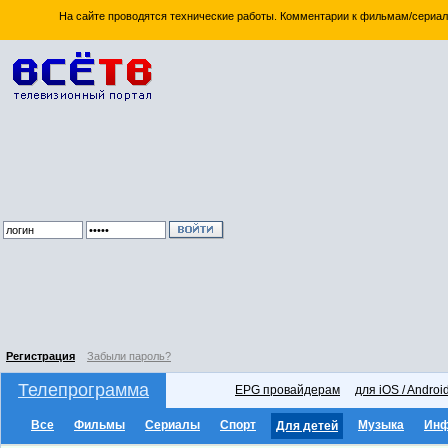
На сайте проводятся технические работы. Комментарии к фильмам/сериал
Регистрация
Забыли пароль?
Телепрограмма
EPG провайдерам
для iOS / Androi
Все
Фильмы
Сериалы
Спорт
Музыка
Ин
Для детей