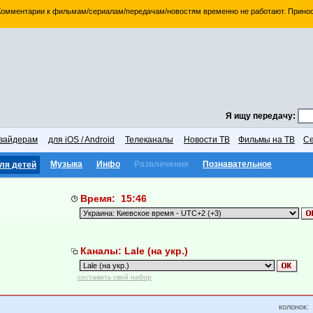
 Комментарии к фильмам/сериалам/передачам/новостям временно не работают. Принос
Я ищу передачу:
вайдерам
для iOS / Android
Телеканалы
Новости ТВ
Фильмы на ТВ
Се
Музыка
Инфо
Развлечения
Познавательное
ля детей
Время: 15:46
Каналы: Lale (на укр.)
составить свой набор
колонок: