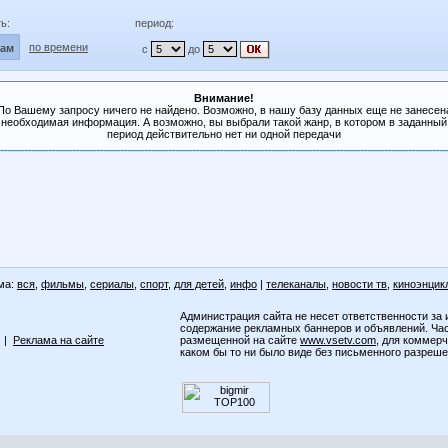
ь:
период:
по времени
лам
с
до
Внимание!
По Вашему запросу ничего не найдено. Возможно, в нашу базу данных еще не занесен
необходимая информация. А возможно, вы выбрали такой жанр, в котором в заданный
период действительно нет ни одной передачи
ма:
вся
,
фильмы
,
сериалы
,
спорт
,
для детей
,
инфо
|
телеканалы
,
новости тв
,
киноэнцик
Администрация сайта не несет ответственности за 
содержание рекламных баннеров и объявлений. Ча
|
Реклама на сайте
размещенной на сайте
www.vsetv.com
, для коммер
каком бы то ни было виде без письменного разреш