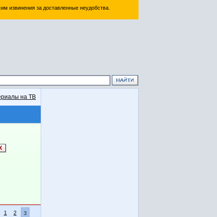
им извинения за доставленные неудобства.
риалы на ТВ
1
2
3