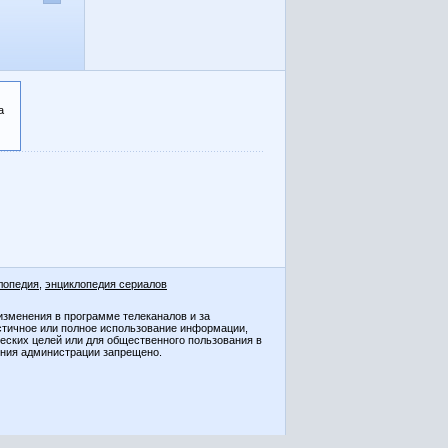
а
лопедия
,
энциклопедия сериалов
изменения в программе телеканалов и за
стичное или полное использование информации,
ческих целей или для общественного пользования в
ения администрации запрещено.