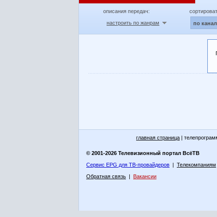
описания передач:
сортироват
настроить по жанрам
по кана
главная страница
| телепрограм
© 2001-2026 Телевизионный портал ВсёТВ
Сервис EPG для ТВ-провайдеров
|
Телекомпаниям
Обратная связь
|
Вакансии