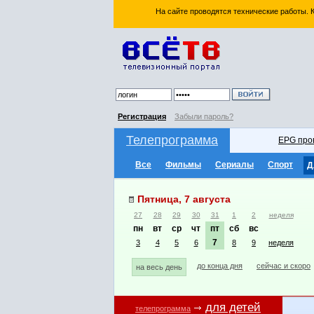
На сайте проводятся технические работы.
Регистрация
Забыли пароль?
Телепрограмма
EPG про
Все
Фильмы
Сериалы
Спорт
Д
Пятница, 7 августа
27
28
29
30
31
1
2
неделя
пн
вт
ср
чт
пт
сб
вс
7
3
4
5
6
8
9
неделя
до конца дня
сейчас и скоро
на весь день
для детей
телепрограмма