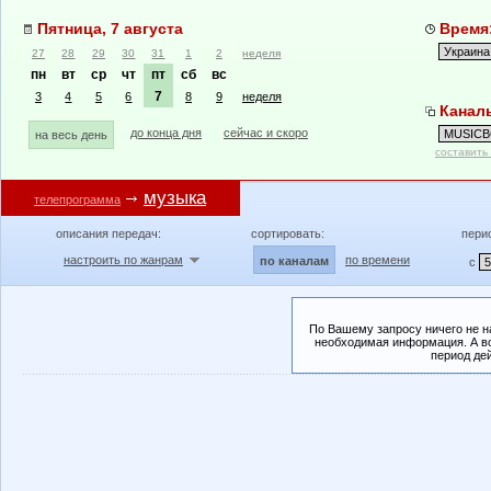
Пятница, 7 августа
Время:
27
28
29
30
31
1
2
неделя
пн
вт
ср
чт
пт
сб
вс
7
3
4
5
6
8
9
неделя
Канал
до конца дня
сейчас и скоро
на весь день
составить
музыка
телепрограмма
описания передач:
сортировать:
пери
настроить по жанрам
по времени
по каналам
с
По Вашему запросу ничего не н
необходимая информация. А во
период де