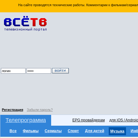
На сайте проводятся технические работы. Комментарии к фильмам/сериал
Регистрация
Забыли пароль?
Телепрограмма
EPG провайдерам
для iOS / Androi
Все
Фильмы
Сериалы
Спорт
Для детей
Ин
Музыка