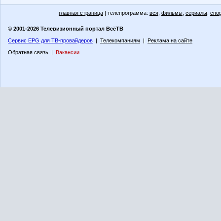
главная страница
| телепрограмма:
вся
,
фильмы
,
сериалы
,
спо
© 2001-2026 Телевизионный портал ВсёТВ
Сервис EPG для ТВ-провайдеров
|
Телекомпаниям
|
Реклама на сайте
Обратная связь
|
Вакансии