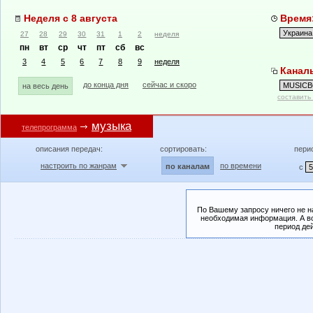
Неделя с 8 августа
Время:
27
28
29
30
31
1
2
неделя
пн
вт
ср
чт
пт
сб
вс
3
4
5
6
7
8
9
неделя
Канал
до конца дня
сейчас и скоро
на весь день
составить
музыка
телепрограмма
описания передач:
сортировать:
пери
настроить по жанрам
по времени
по каналам
с
По Вашему запросу ничего не н
необходимая информация. А во
период де