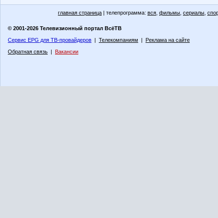
главная страница
| телепрограмма:
вся
,
фильмы
,
сериалы
,
спо
© 2001-2026 Телевизионный портал ВсёТВ
Сервис EPG для ТВ-провайдеров
|
Телекомпаниям
|
Реклама на сайте
Обратная связь
|
Вакансии