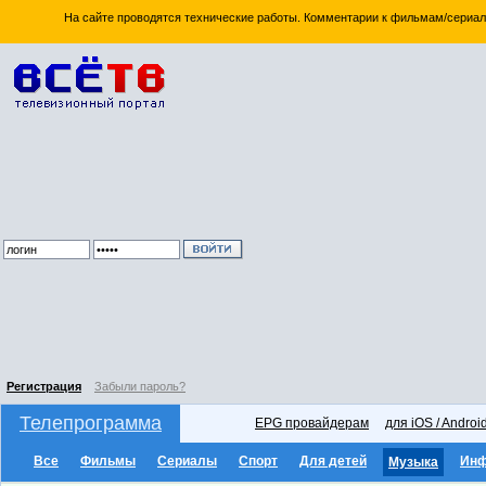
На сайте проводятся технические работы. Комментарии к фильмам/сериал
Регистрация
Забыли пароль?
Телепрограмма
EPG провайдерам
для iOS / Androi
Все
Фильмы
Сериалы
Спорт
Для детей
Ин
Музыка