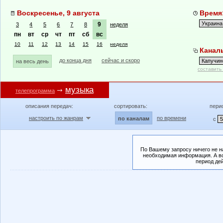
Воскресенье, 9 августа
Время:
9
3
4
5
6
7
8
неделя
пн
вт
ср
чт
пт
сб
вс
10
11
12
13
14
15
16
неделя
Каналы
до конца дня
сейчас и скоро
на весь день
составить
музыка
телепрограмма
описания передач:
сортировать:
пери
настроить по жанрам
по времени
по каналам
с
По Вашему запросу ничего не н
необходимая информация. А во
период де