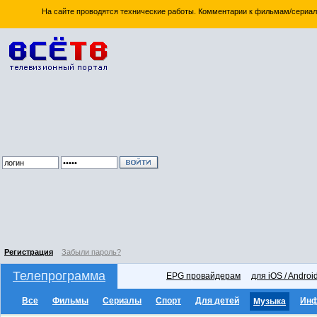
На сайте проводятся технические работы. Комментарии к фильмам/сериал
Регистрация
Забыли пароль?
Телепрограмма
EPG провайдерам
для iOS / Androi
Все
Фильмы
Сериалы
Спорт
Для детей
Ин
Музыка