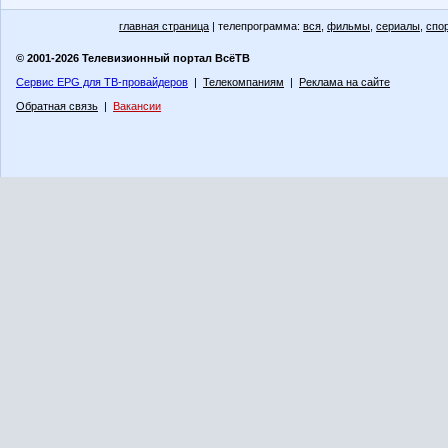
главная страница
| телепрограмма:
вся
,
фильмы
,
сериалы
,
спо
© 2001-2026 Телевизионный портал ВсёТВ
Сервис EPG для ТВ-провайдеров
|
Телекомпаниям
|
Реклама на сайте
Обратная связь
|
Вакансии