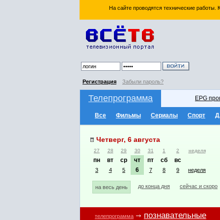
На сайте проводятся технические работы.
Регистрация
Забыли пароль?
Телепрограмма
EPG про
Все
Фильмы
Сериалы
Спорт
Д
Четверг, 6 августа
27
28
29
30
31
1
2
неделя
пн
вт
ср
чт
пт
сб
вс
6
3
4
5
7
8
9
неделя
до конца дня
сейчас и скоро
на весь день
познавательные
телепрограмма