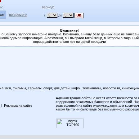
ь:
период:
по времени
лам
с
до
Внимание!
По Вашему запросу ничего не найдено. Возможно, в нашу базу данных еще не занесен
необходимая информация. А возможно, вы выбрали такой жанр, в котором в заданный
период действительно нет ни одной передачи
ма:
вся
,
фильмы
,
сериалы
,
спорт
,
для детей
,
инфо
|
телеканалы
,
новости тв
,
киноэнцик
Администрация сайта не несет ответственности за 
содержание рекламных баннеров и объявлений. Ча
|
Реклама на сайте
размещенной на сайте
www.vsetv.com
, для коммер
каком бы то ни было виде без письменного разреш