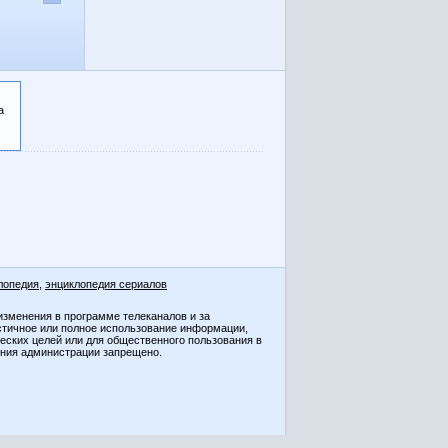
а
лопедия
,
энциклопедия сериалов
изменения в программе телеканалов и за
стичное или полное использование информации,
ческих целей или для общественного пользования в
ения администрации запрещено.