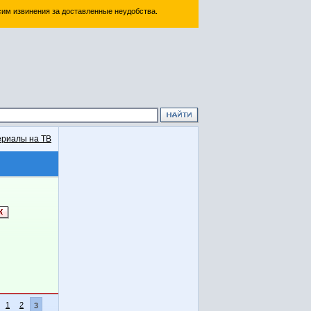
им извинения за доставленные неудобства.
риалы на ТВ
1
2
3