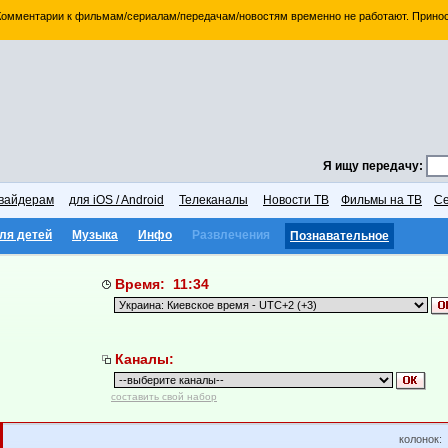
 Комментарии к фильмам/сериалам/передачам/новостям временно не работают. Принос
Я ищу передачу:
вайдерам
для iOS / Android
Телеканалы
Новости ТВ
Фильмы на ТВ
Се
ля детей
Музыка
Инфо
Развлечения
Познавательное
Время: 11:34
Каналы:
составить свой набор
колонок: