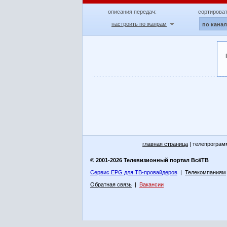
описания передач:
сортироват
настроить по жанрам
по кана
главная страница
| телепрограм
© 2001-2026 Телевизионный портал ВсёТВ
Сервис EPG для ТВ-провайдеров
|
Телекомпаниям
Обратная связь
|
Вакансии