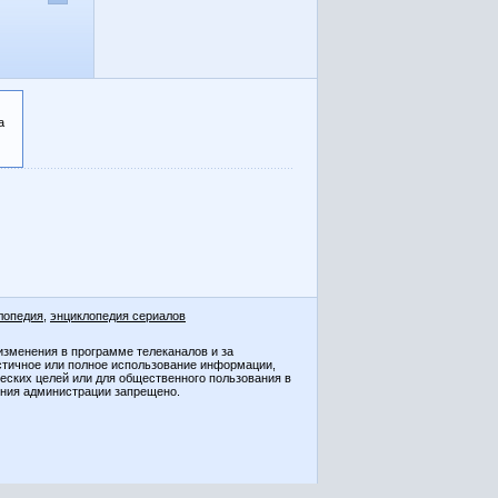
а
лопедия
,
энциклопедия сериалов
изменения в программе телеканалов и за
стичное или полное использование информации,
ческих целей или для общественного пользования в
ения администрации запрещено.