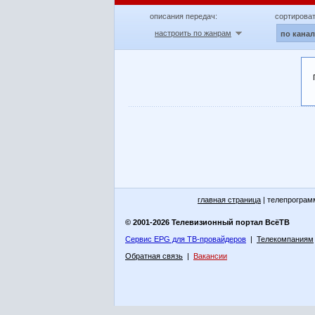
описания передач:
сортироват
настроить по жанрам
по кана
главная страница
| телепрограм
© 2001-2026 Телевизионный портал ВсёТВ
Сервис EPG для ТВ-провайдеров
|
Телекомпаниям
Обратная связь
|
Вакансии