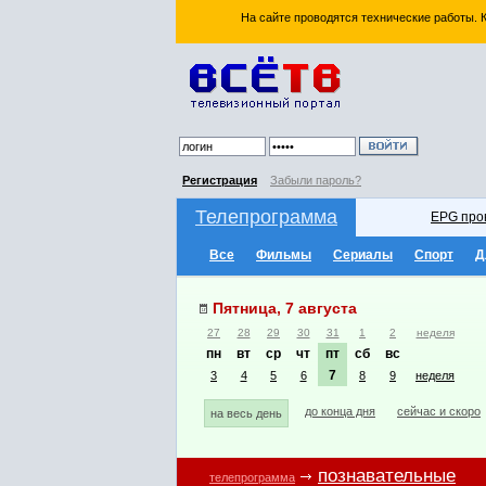
На сайте проводятся технические работы.
Регистрация
Забыли пароль?
Телепрограмма
EPG про
Все
Фильмы
Сериалы
Спорт
Д
Пятница, 7 августа
27
28
29
30
31
1
2
неделя
пн
вт
ср
чт
пт
сб
вс
7
3
4
5
6
8
9
неделя
до конца дня
сейчас и скоро
на весь день
познавательные
телепрограмма