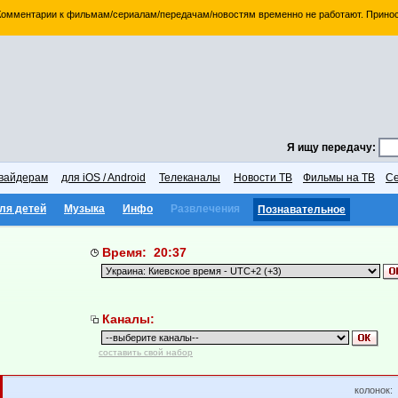
 Комментарии к фильмам/сериалам/передачам/новостям временно не работают. Принос
Я ищу передачу:
вайдерам
для iOS / Android
Телеканалы
Новости ТВ
Фильмы на ТВ
Се
ля детей
Музыка
Инфо
Развлечения
Познавательное
Время: 20:37
Каналы:
составить свой набор
колонок: