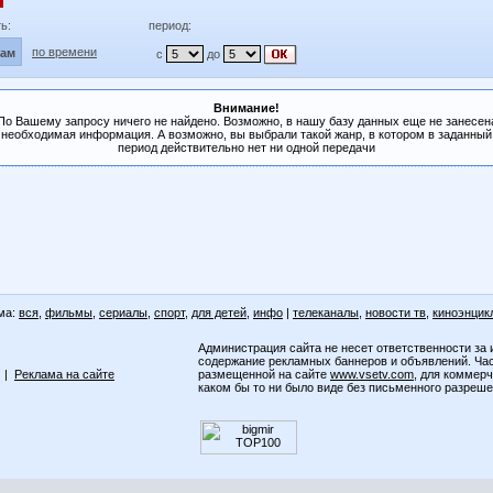
ь:
период:
по времени
лам
с
до
Внимание!
По Вашему запросу ничего не найдено. Возможно, в нашу базу данных еще не занесен
необходимая информация. А возможно, вы выбрали такой жанр, в котором в заданный
период действительно нет ни одной передачи
ма:
вся
,
фильмы
,
сериалы
,
спорт
,
для детей
,
инфо
|
телеканалы
,
новости тв
,
киноэнцик
Администрация сайта не несет ответственности за 
содержание рекламных баннеров и объявлений. Ча
|
Реклама на сайте
размещенной на сайте
www.vsetv.com
, для коммер
каком бы то ни было виде без письменного разреш