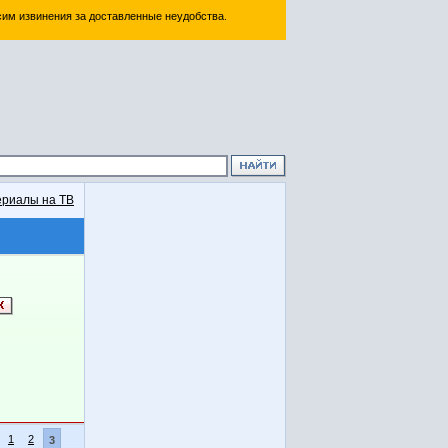
им извинения за доставленные неудобства.
риалы на ТВ
1
2
3