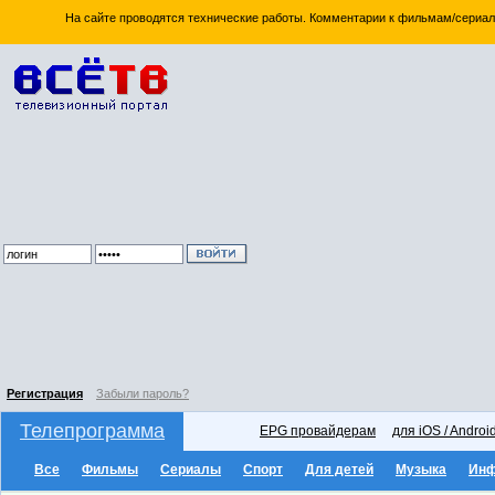
На сайте проводятся технические работы. Комментарии к фильмам/сериал
Регистрация
Забыли пароль?
Телепрограмма
EPG провайдерам
для iOS / Androi
Все
Фильмы
Сериалы
Спорт
Для детей
Музыка
Ин