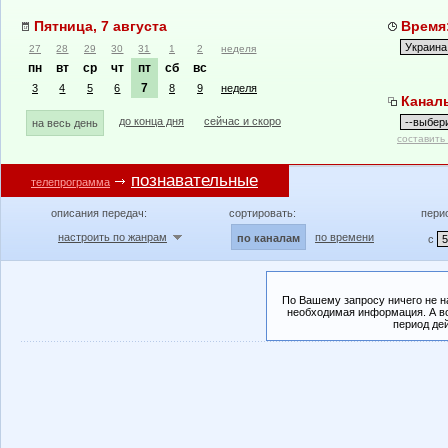
Пятница, 7 августа
Время:
27
28
29
30
31
1
2
неделя
пн
вт
ср
чт
пт
сб
вс
7
3
4
5
6
8
9
неделя
Канал
до конца дня
сейчас и скоро
на весь день
составить
познавательные
телепрограмма
описания передач:
сортировать:
пери
настроить по жанрам
по времени
по каналам
с
По Вашему запросу ничего не н
необходимая информация. А во
период де