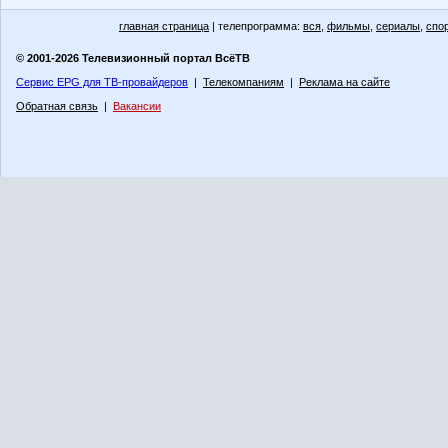
главная страница
| телепрограмма:
вся
,
фильмы
,
сериалы
,
спо
© 2001-2026 Телевизионный портал ВсёТВ
Сервис EPG для ТВ-провайдеров
|
Телекомпаниям
|
Реклама на сайте
Обратная связь
|
Вакансии