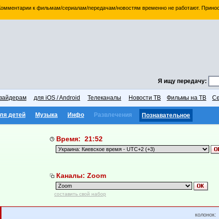
 Комментарии к фильмам/сериалам/передачам/новостям временно не работают. Принос
Я ищу передачу:
вайдерам
для iOS / Android
Телеканалы
Новости ТВ
Фильмы на ТВ
Се
ля детей
Музыка
Инфо
Развлечения
Познавательное
Время: 21:52
Каналы: Zoom
составить свой набор
колонок: