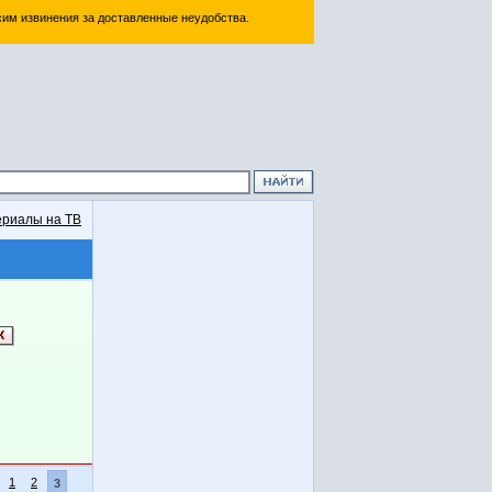
им извинения за доставленные неудобства.
риалы на ТВ
1
2
3