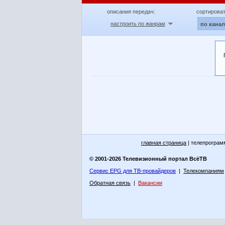
описания передач:
сортироват
настроить по жанрам
по кана
главная страница
| телепрограм
© 2001-2026 Телевизионный портал ВсёТВ
Сервис EPG для ТВ-провайдеров
|
Телекомпаниям
Обратная связь
|
Вакансии