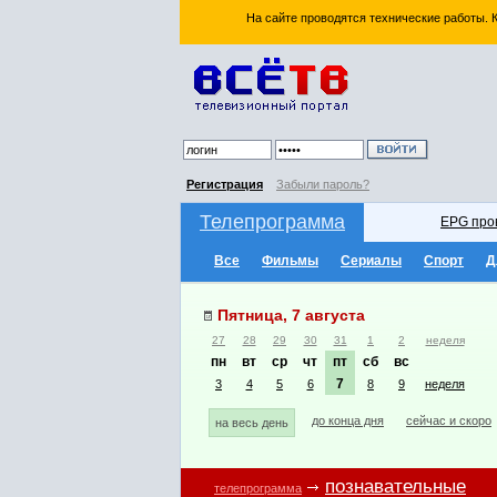
На сайте проводятся технические работы.
Регистрация
Забыли пароль?
Телепрограмма
EPG про
Все
Фильмы
Сериалы
Спорт
Д
Пятница, 7 августа
27
28
29
30
31
1
2
неделя
пн
вт
ср
чт
пт
сб
вс
7
3
4
5
6
8
9
неделя
до конца дня
сейчас и скоро
на весь день
познавательные
телепрограмма