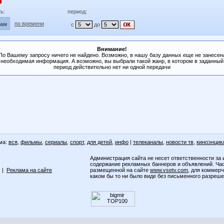
ь:
период:
по времени
лам
с
до
Внимание!
По Вашему запросу ничего не найдено. Возможно, в нашу базу данных еще не занесен
необходимая информация. А возможно, вы выбрали такой жанр, в котором в заданный
период действительно нет ни одной передачи
ма:
вся
,
фильмы
,
сериалы
,
спорт
,
для детей
,
инфо
|
телеканалы
,
новости тв
,
киноэнцик
Администрация сайта не несет ответственности за 
содержание рекламных баннеров и объявлений. Ча
|
Реклама на сайте
размещенной на сайте
www.vsetv.com
, для коммер
каком бы то ни было виде без письменного разреш