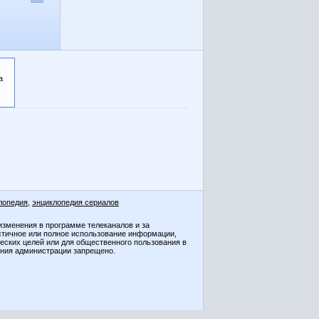
а
лопедия
,
энциклопедия сериалов
изменения в программе телеканалов и за
стичное или полное использование информации,
ческих целей или для общественного пользования в
ения администрации запрещено.