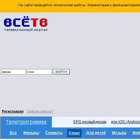
На сайте проводятся технические работы. Комментарии к фильмам/сериал
Регистрация
Забыли пароль?
Телепрограмма
EPG провайдерам
для iOS / Androi
Все
Фильмы
Сериалы
Для детей
Музыка
Ин
Спорт