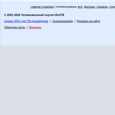
главная страница
| телепрограмма:
вся
,
фильмы
,
сериалы
,
спо
© 2001-2026 Телевизионный портал ВсёТВ
Сервис EPG для ТВ-провайдеров
|
Телекомпаниям
|
Реклама на сайте
Обратная связь
|
Вакансии