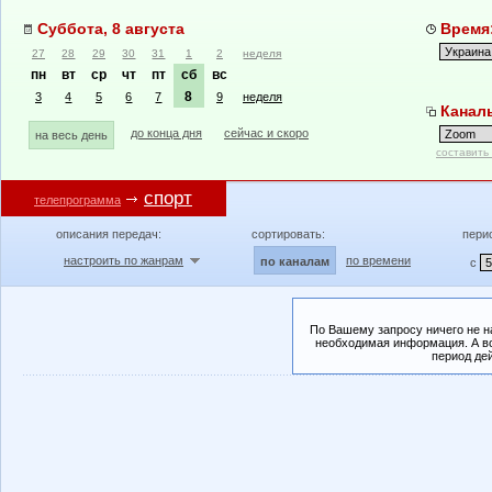
Суббота, 8 августа
Время:
27
28
29
30
31
1
2
неделя
пн
вт
ср
чт
пт
сб
вс
8
3
4
5
6
7
9
неделя
Канал
до конца дня
сейчас и скоро
на весь день
составить
спорт
телепрограмма
описания передач:
сортировать:
пери
настроить по жанрам
по времени
по каналам
с
По Вашему запросу ничего не н
необходимая информация. А во
период де